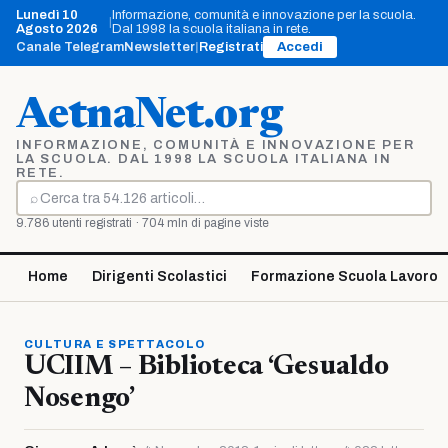
Vai
Lunedì 10
Informazione, comunità e innovazione per la scuola.
|
al
Agosto 2026
Dal 1998 la scuola italiana in rete.
contenuto
Canale Telegram
Newsletter
|
Registrati
Accedi
AetnaNet.org
INFORMAZIONE, COMUNITÀ E INNOVAZIONE PER
LA SCUOLA. DAL 1998 LA SCUOLA ITALIANA IN
RETE.
⌕
Cerca
9.786 utenti registrati · 704 mln di pagine viste
Home
Dirigenti Scolastici
Formazione Scuola Lavoro
CULTURA E SPETTACOLO
UCIIM – Biblioteca ‘Gesualdo
Nosengo’