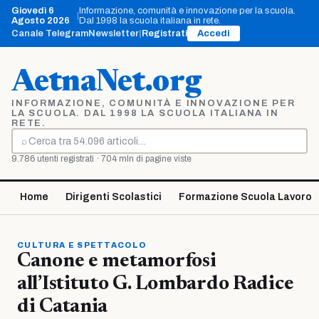
Vai
Giovedì 6
Informazione, comunità e innovazione per la scuola.
|
al
Agosto 2026
Dal 1998 la scuola italiana in rete.
contenuto
Canale Telegram
Newsletter
|
Registrati
Accedi
AetnaNet.org
INFORMAZIONE, COMUNITÀ E INNOVAZIONE PER
LA SCUOLA. DAL 1998 LA SCUOLA ITALIANA IN
RETE.
⌕
Cerca
9.786 utenti registrati · 704 mln di pagine viste
Home
Dirigenti Scolastici
Formazione Scuola Lavoro
CULTURA E SPETTACOLO
Canone e metamorfosi
all’Istituto G. Lombardo Radice
di Catania