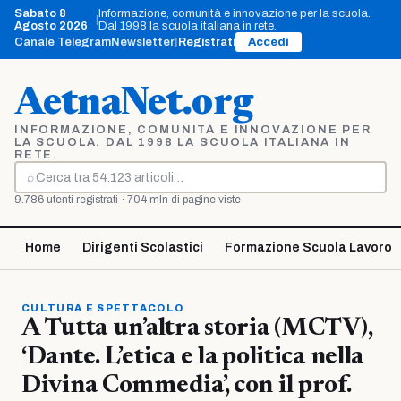
Vai
Sabato 8
Informazione, comunità e innovazione per la scuola.
|
al
Agosto 2026
Dal 1998 la scuola italiana in rete.
contenuto
Canale Telegram
Newsletter
|
Registrati
Accedi
AetnaNet.org
INFORMAZIONE, COMUNITÀ E INNOVAZIONE PER
LA SCUOLA. DAL 1998 LA SCUOLA ITALIANA IN
RETE.
⌕
Cerca
9.786 utenti registrati · 704 mln di pagine viste
Home
Dirigenti Scolastici
Formazione Scuola Lavoro
CULTURA E SPETTACOLO
A Tutta un’altra storia (MCTV),
‘Dante. L’etica e la politica nella
Divina Commedia’, con il prof.