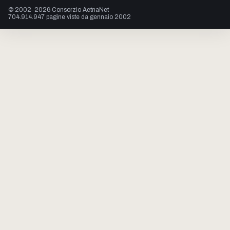
© 2002–2026 Consorzio AetnaNet
704.914.947 pagine viste da gennaio 2002