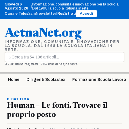
Vai
Giovedì 6
Informazione, comunità e innovazione per la scuola.
|
al
Agosto 2026
Dal 1998 la scuola italiana in rete.
contenuto
Canale Telegram
Newsletter
|
Registrati
Accedi
AetnaNet.org
INFORMAZIONE, COMUNITÀ E INNOVAZIONE PER
LA SCUOLA. DAL 1998 LA SCUOLA ITALIANA IN
RETE.
⌕
Cerca
9.786 utenti registrati · 704 mln di pagine viste
Home
Dirigenti Scolastici
Formazione Scuola Lavoro
DIDATTICA
Human – Le fonti. Trovare il
proprio posto