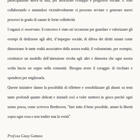
partecipazione attiva di tutti, per assicurare sviluppo e progresso sociale. E solo
collaborando e aiutandosi vicendevolmente si possono avviare e generare nuovi
processi in grado di sanare le ferite collettività.
I ragazzi ci osservano: il concorso è stato un’occasione per guardare e valorizzare gli
esempi di dedizione agli altri, d’impegno sociale, di difesa dei diritti umani come
dimostrano le tante realtà associative della nostra realtà; il volontariato, per esempio,
costituisce un modello dell’attenzione rivolta agli altri e dimostra che ogni nostra
scelta lascia un segno nella comunità. Bisogna avere il coraggio di rischiare e
spendersi per migliorarla.
Queste iniziative danno la possibilità di riflettere e sensibilizzare gli alunni su temi
tanto profondi quanto delicati e iniziarli così a voler mettersi in gioco perché ogni
uomo possa, come scriveva Beethoven, “fare tutto il bene possibile, amare la libertà
sopra ogni cosa e non tradire mai la verità”.
Prof.ssa Giusy Gattuso