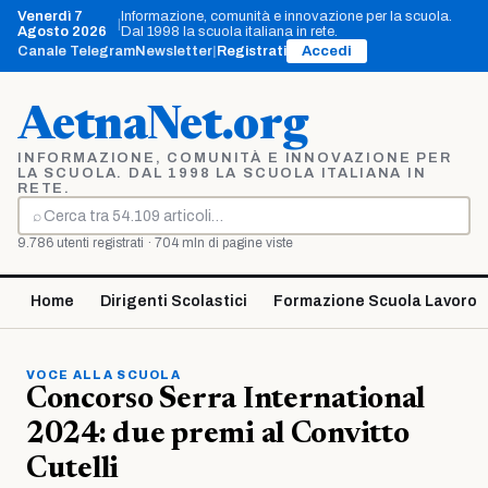
Vai
Venerdì 7
Informazione, comunità e innovazione per la scuola.
|
al
Agosto 2026
Dal 1998 la scuola italiana in rete.
contenuto
Canale Telegram
Newsletter
|
Registrati
Accedi
AetnaNet.org
INFORMAZIONE, COMUNITÀ E INNOVAZIONE PER
LA SCUOLA. DAL 1998 LA SCUOLA ITALIANA IN
RETE.
⌕
Cerca
9.786 utenti registrati · 704 mln di pagine viste
Home
Dirigenti Scolastici
Formazione Scuola Lavoro
VOCE ALLA SCUOLA
Concorso Serra International
2024: due premi al Convitto
Cutelli