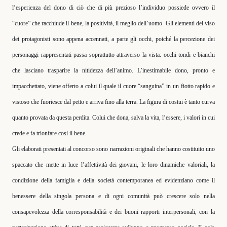
l’esperienza del dono di ciò che di più prezioso l’individuo possiede ovvero il
“cuore” che racchiude il bene, la positività, il meglio dell’uomo. Gli elementi del viso
dei protagonisti sono appena accennati, a parte gli occhi, poiché la percezione dei
personaggi rappresentati passa soprattutto attraverso la vista: occhi tondi e bianchi
che lasciano trasparire la nitidezza dell’animo. L’inestimabile dono, pronto e
impacchettato, viene offerto a colui il quale il cuore “sanguina” in un fiotto rapido e
vistoso che fuoriesce dal petto e arriva fino alla terra. La figura di costui è tanto curva
quanto provata da questa perdita. Colui che dona, salva la vita, l’essere, i valori in cui
crede e fa trionfare così il bene.
Gli elaborati presentati al concorso sono narrazioni originali che hanno costituito uno
spaccato che mette in luce l’affettività dei giovani, le loro dinamiche valoriali, la
condizione della famiglia e della società contemporanea ed evidenziano come il
benessere della singola persona e di ogni comunità può crescere solo nella
consapevolezza della corresponsabilità e dei buoni rapporti interpersonali, con la