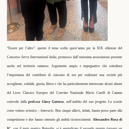
“Essere per l’altro”: questo il tema scelto quest’anno per la XIX edizione del
Concorso
Serra International Italia
, promosso dall’omonima associazione presente
anche nel territorio catanese. Argomento ampio e impegnativo che sottolinea
l’importanza del contributo di ciascuno di noi per realizzare una società più
accogliente, solidale, giusta, libera e che ha particolarmente interessato alcuni alunni
del Liceo Classico Europeo del Convitto Nazionale
Mario Cutelli
di Catania
coinvolti dalla
prof.ssa Giusy Gattuso
, nell’ambito del suo progetto
La scuola
come volano artistico – letterario
. Ben cinque allievi, infatti, hanno preso parte alla
competizione e due hanno ottenuto gli ambiti riconoscimenti:
Alessandro Rosa di
IC
, con il testo poetico
Battaglia
, si è aggiudicato il secondo premio (ovvero un