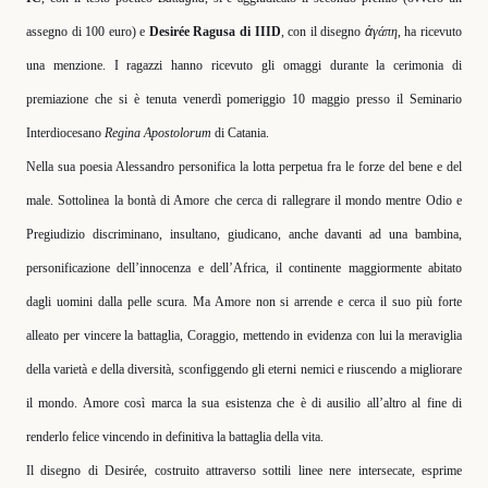
assegno di 100 euro) e
Desirée Ragusa di IIID
, con il disegno
ἀ
γάπη
, ha ricevuto
una menzione. I ragazzi hanno ricevuto gli omaggi durante la cerimonia di
premiazione che si è tenuta venerdì pomeriggio 10 maggio presso il Seminario
Interdiocesano
Regina Apostolorum
di Catania.
Nella sua poesia Alessandro personifica la lotta perpetua fra le forze del bene e del
male. Sottolinea la bontà di Amore che cerca di rallegrare il mondo mentre Odio e
Pregiudizio discriminano, insultano, giudicano, anche davanti ad una bambina,
personificazione dell’innocenza e dell’Africa, il continente maggiormente abitato
dagli uomini dalla pelle scura. Ma Amore non si arrende e cerca il suo più forte
alleato per vincere la battaglia, Coraggio, mettendo in evidenza con lui la meraviglia
della varietà e della diversità, sconfiggendo gli eterni nemici e riuscendo a migliorare
il mondo. Amore così marca la sua esistenza che è di ausilio all’altro al fine di
renderlo felice vincendo in definitiva la battaglia della vita.
Il disegno di Desirée, costruito attraverso sottili linee nere intersecate, esprime