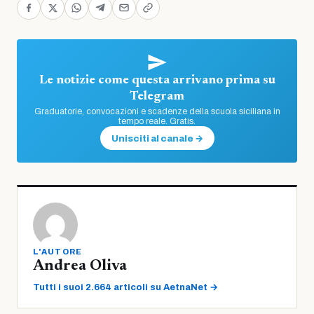
Le notizie come questa arrivano prima su
Telegram
Graduatorie, convocazioni e scadenze della scuola siciliana in
tempo reale. Gratis.
Unisciti al canale →
L'AUTORE
Andrea Oliva
Tutti i suoi 2.664 articoli su AetnaNet →