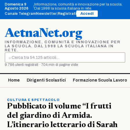
Vai
Domenica 9
Informazione, comunità e innovazione per la scuola.
|
al
Agosto 2026
Dal 1998 la scuola italiana in rete.
contenuto
Canale Telegram
Newsletter
|
Registrati
Accedi
AetnaNet.org
INFORMAZIONE, COMUNITÀ E INNOVAZIONE PER
LA SCUOLA. DAL 1998 LA SCUOLA ITALIANA IN
RETE.
⌕
Cerca
9.786 utenti registrati · 704 mln di pagine viste
Home
Dirigenti Scolastici
Formazione Scuola Lavoro
CULTURA E SPETTACOLO
Pubblicato il volume “I frutti
del giardino di Armida.
L’itinerario letterario di Sarah