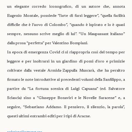
un elegante corredo iconografico, di un autore che, annota
Eugenio Montale, possiede “l’arte di farsi leggere”, “quella facilità
difficile che è l’uovo di Colombo”, “quando è ispirato e lo è quasi
sempre, nessuno scrive meglio di lui”. “Un Maupassant italiano”
dalla prosa “perfetta” per Valentino Bompiani.
In epoca di emergenza Covid ci si riappropria così del tempo per
leggere e per inoltrarsi in un giardino di pomi d’oro e primizie
coltivate dalla vestale Armida-Zappulla Muscarà, che ha peraltro
firmato le note introduttive ai precedenti volumi della Sanfilippo, a
partire da “La fortuna scenica di Luigi Capuana” (ed. Salvatore
Sciascia) sino a “Giuseppe Bonaviri e le Novelle Saracene” e, a
seguire, “Sebastiano Addamo. Il pensiero, il silenzio, la parola”,
questi ultimi entrambi editi per i tipi di Aracne.