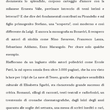
documenta lo splendido, corposo carteggio d’amore con la
milanese Ernesta Valle, pertinace intreccio di temi intimi e
letterari? E che dire dei fondamentali contributi su Pirandello e sul
figlio primogenito Stefano, una “scoperta”, così moderno e così
differente da Luigi. E ancora la monografia su Bonaviri, il recupero
di autori di nicchia come Nino Savarese, Francesco Lanza,
Sebastiano Addamo, Enzo Marangolo. Per citare solo qualche
esempio.
Riaffiorano da un ingiusto oblio autori poliedrici come Ercole
Patti, la cui opera omnia (ben oltre 3.000 pagine), che ha ora visto
la luce per i tipi de La nave di Teseo, grazie alla singolare sensibilità
culturale di Elisabetta Sgarbi, sta riscuotendo grande successo di
critica. Romanzi, sillogi di racconti, testi teatrali e radiofonici, un
trentennio di cronache cinematografiche, dagli inizi degli anni
quaranta alle soglie dei settanta, una messa di scritti inediti o rari,