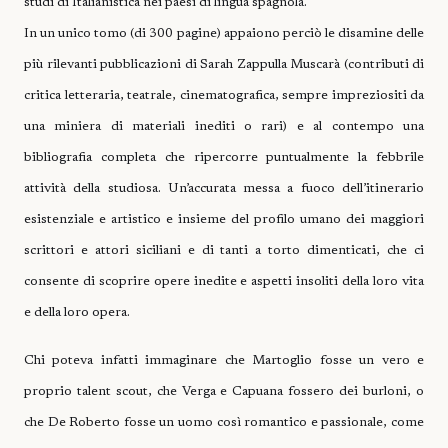
studi di Italianistica nei paesi di lingua spagnola.
In un unico tomo (di 300 pagine) appaiono perciò le disamine delle
più rilevanti pubblicazioni di Sarah Zappulla Muscarà (contributi di
critica letteraria, teatrale, cinematografica, sempre impreziositi da
una miniera di materiali inediti o rari) e al contempo una
bibliografia completa che ripercorre puntualmente la febbrile
attività della studiosa. Un’accurata messa a fuoco dell’itinerario
esistenziale e artistico e insieme del profilo umano dei maggiori
scrittori e attori siciliani e di tanti a torto dimenticati, che ci
consente di scoprire opere inedite e aspetti insoliti della loro vita
e della loro opera.
Chi poteva infatti immaginare che Martoglio fosse un vero e
proprio talent scout, che Verga e Capuana fossero dei burloni, o
che De Roberto fosse un uomo così romantico e passionale, come