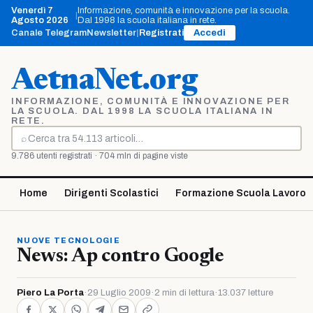
Vai
Venerdì 7
Informazione, comunità e innovazione per la scuola.
|
al
Agosto 2026
Dal 1998 la scuola italiana in rete.
contenuto
Canale Telegram
Newsletter
|
Registrati
Accedi
AetnaNet.org
INFORMAZIONE, COMUNITÀ E INNOVAZIONE PER
LA SCUOLA. DAL 1998 LA SCUOLA ITALIANA IN
RETE.
⌕
Cerca
9.786 utenti registrati · 704 mln di pagine viste
Home
Dirigenti Scolastici
Formazione Scuola Lavoro
NUOVE TECNOLOGIE
News: Ap contro Google
Piero La Porta
·
29 Luglio 2009
·
2 min di lettura
·
13.037 letture