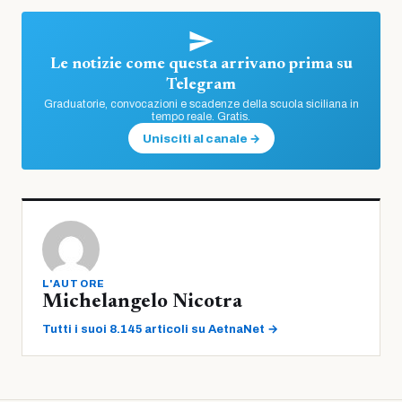
Le notizie come questa arrivano prima su
Telegram
Graduatorie, convocazioni e scadenze della scuola siciliana in
tempo reale. Gratis.
Unisciti al canale →
L'AUTORE
Michelangelo Nicotra
Tutti i suoi 8.145 articoli su AetnaNet →