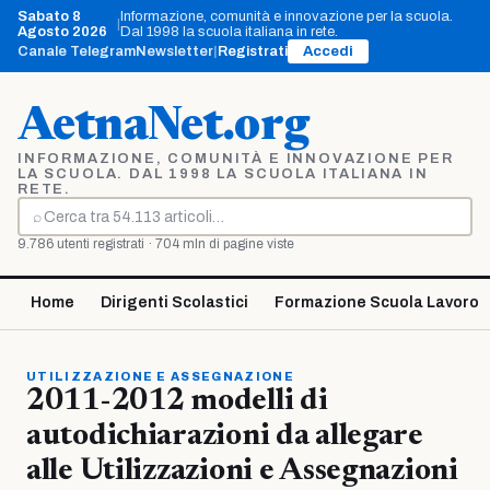
Vai
Sabato 8
Informazione, comunità e innovazione per la scuola.
|
al
Agosto 2026
Dal 1998 la scuola italiana in rete.
contenuto
Canale Telegram
Newsletter
|
Registrati
Accedi
AetnaNet.org
INFORMAZIONE, COMUNITÀ E INNOVAZIONE PER
LA SCUOLA. DAL 1998 LA SCUOLA ITALIANA IN
RETE.
⌕
Cerca
9.786 utenti registrati · 704 mln di pagine viste
Home
Dirigenti Scolastici
Formazione Scuola Lavoro
UTILIZZAZIONE E ASSEGNAZIONE
2011-2012 modelli di
autodichiarazioni da allegare
alle Utilizzazioni e Assegnazioni