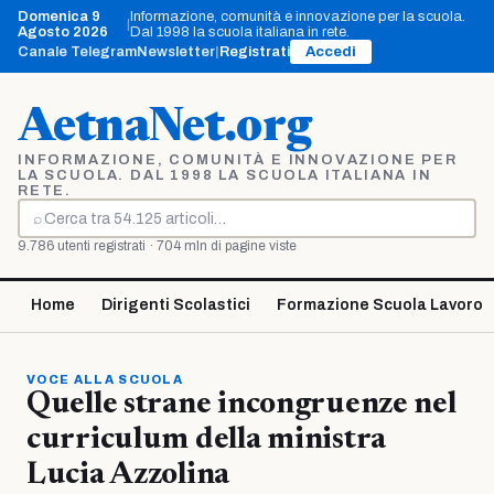
Vai
Domenica 9
Informazione, comunità e innovazione per la scuola.
|
al
Agosto 2026
Dal 1998 la scuola italiana in rete.
contenuto
Canale Telegram
Newsletter
|
Registrati
Accedi
AetnaNet.org
INFORMAZIONE, COMUNITÀ E INNOVAZIONE PER
LA SCUOLA. DAL 1998 LA SCUOLA ITALIANA IN
RETE.
⌕
Cerca
9.786 utenti registrati · 704 mln di pagine viste
Home
Dirigenti Scolastici
Formazione Scuola Lavoro
VOCE ALLA SCUOLA
Quelle strane incongruenze nel
curriculum della ministra
Lucia Azzolina