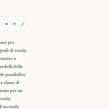
uati per
gradi di scuola
tenente a
modelli della
e possibilita’.
a classe di
soria per un
scuola
 di secondo