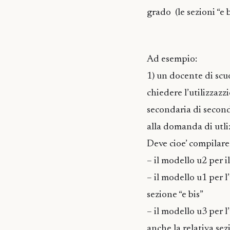
grado (le sezioni “e b
Ad esempio:
1) un docente di scuo
chiedere l’utilizzaz
secondaria di secondo
alla domanda di utli
Deve cioe’ compilare
– il modello u2 per 
– il modello u1 per l
sezione “e bis”
– il modello u3 per 
anche la relativa sez