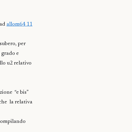
oad
allom64 11
esubero, per
o grado e
lo u2 relativo
zione “e bis”
che la relativa
, compilando