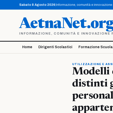
Vai
Sabato 8 Agosto 2026
|
Informazione, comunità e innovazione pe
al
contenuto
AetnaNet.or
INFORMAZIONE, COMUNITÀ E INNOVAZIONE PE
Home
Dirigenti Scolastici
Formazione Scuola
UTILIZZAZIONE E AS
Modelli 
distinti 
personale
apparten