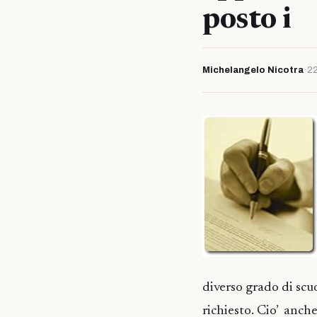
posto i
Michelangelo Nicotra
·
22
diverso grado di scuo
richiesto. Cio’ anch