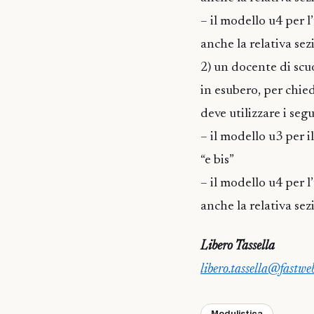
– il modello u4 per 
anche la relativa sezi
2) un docente di scuo
in esubero, per chie
deve utilizzare i seg
– il modello u3 per 
“e bis”
– il modello u4 per 
anche la relativa sezi
Libero Tassella
libero.tassella@fastweb