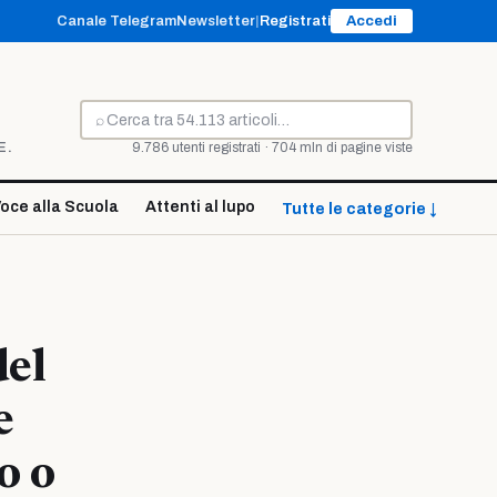
Canale Telegram
Newsletter
|
Registrati
Accedi
⌕
Cerca
E.
9.786 utenti registrati · 704 mln di pagine viste
oce alla Scuola
Attenti al lupo
Tutte le categorie ↓
del
e
o o