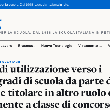
r la scuola. Dal 1998 la scuola italiana in rete.
g
R LA SCUOLA. DAL 1998 LA SCUOLA ITALIANA IN RET
 Lavoro
Erasmus+
Nuove Tecnologie
Vi racconto …
V
SEGNAZIONE
di utilizzazione verso i
gradi di scuola da parte 
 titolare in altro ruolo 
ente a classe di concors