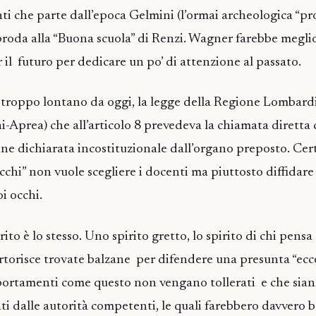
nti che parte dall’epoca Gelmini (l’ormai archeologica “pr
roda alla “Buona scuola” di Renzi. Wagner farebbe megli
 il futuro per dedicare un po’ di attenzione al passato.
roppo lontano da oggi, la legge della Regione Lombardi
-Aprea) che all’articolo 8 prevedeva la chiamata diretta 
nne dichiarata incostituzionale dall’organo preposto. Cert
chi” non vuole scegliere i docenti ma piuttosto diffidare 
oi occhi.
irito è lo stesso. Uno spirito gretto, lo spirito di chi pensa
partorisce trovate balzane per difendere una presunta “ecc
rtamenti come questo non vengano tollerati e che sia
i dalle autorità competenti, le quali farebbero davvero 