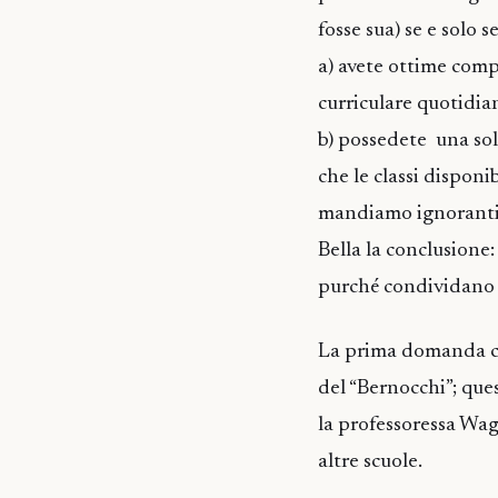
fosse sua) se e solo se
a) avete ottime compe
curriculare quotidian
b) possedete una sol
che le classi disponib
mandiamo ignoranti 
Bella la conclusione:
purché condividano l
La prima domanda che
del “Bernocchi”; ques
la professoressa Wag
altre scuole.