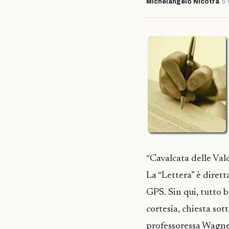
Michelangelo Nicotra
·
5 
“Cavalcata delle Valc
La “Lettera” è diretta
GPS. Sin qui, tutto 
cortesia, chiesta sott
professoressa Wagner