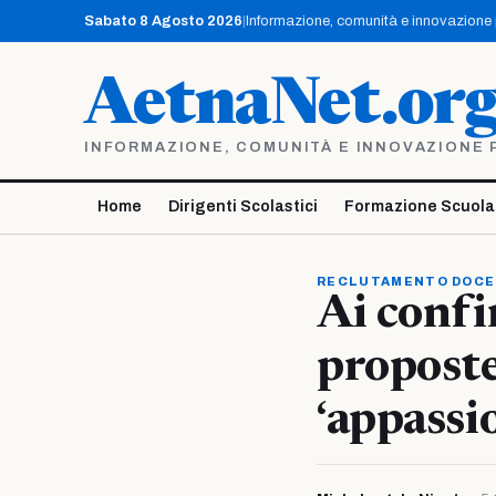
Vai
Sabato 8 Agosto 2026
|
Informazione, comunità e innovazione pe
al
contenuto
AetnaNet.or
INFORMAZIONE, COMUNITÀ E INNOVAZIONE PE
Home
Dirigenti Scolastici
Formazione Scuola
RECLUTAMENTO DOCE
Ai confin
proposte
‘appassi