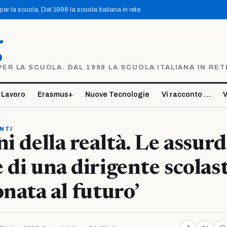
r la scuola. Dal 1998 la scuola italiana in rete.
g
R LA SCUOLA. DAL 1998 LA SCUOLA ITALIANA IN RET
 Lavoro
Erasmus+
Nuove Tecnologie
Vi racconto …
V
NTI
i della realtà. Le assur
 di una dirigente scolas
onata al futuro’