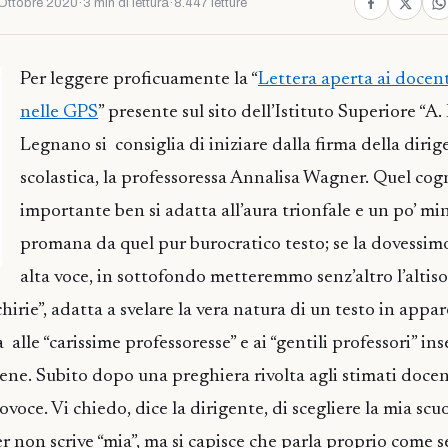
Ottobre 2020
·
3 min di lettura
·
8.447 letture
Per leggere proficuamente la “
Lettera aperta ai docenti
nelle GPS
” presente sul sito dell’Istituto Superiore “A.
Legnano si consiglia di iniziare dalla firma della dirig
scolastica, la professoressa Annalisa Wagner. Quel co
importante ben si adatta all’aura trionfale e un po’ mi
promana da quel pur burocratico testo; se la dovessim
alta voce, in sottofondo metteremmo senz’altro l’altis
hirie”, adatta a svelare la vera natura di un testo in appa
 alle “carissime professoresse” e ai “gentili professori” inse
bene. Subito dopo una preghiera rivolta agli stimati doce
ovoce. Vi chiedo, dice la dirigente, di scegliere la mia scuo
 non scrive “mia”, ma si capisce che parla proprio come se