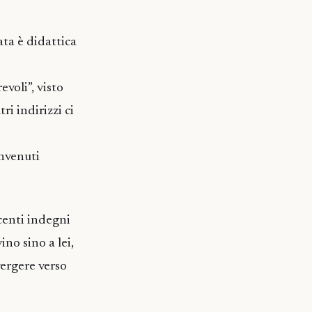
ata è didattica
voli”, visto
ri indirizzi ci
envenuti
centi indegni
ino sino a lei,
vergere verso