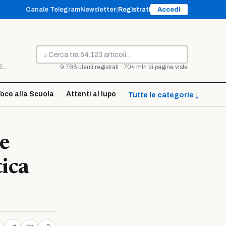
Canale Telegram
Newsletter
|
Registrati
Accedi
⌕
Cerca
E.
9.786 utenti registrati · 704 mln di pagine viste
oce alla Scuola
Attenti al lupo
Tutte le categorie ↓
de
tica