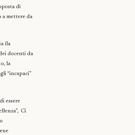
oposta di
o a mettere da
a (la
dei docenti da
o, la
gli “incapaci”
 di essere
ellenza”, Ci
no
bene