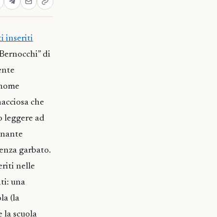
 inseriti
 Bernocchi” di
ente
gnome
nacciosa che
o leggere ad
onante
renza garbato.
riti nelle
nti: una
la (la
 la scuola