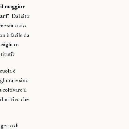
 il maggior
ari
”. Dal sito
me sia stato
on è facile da
nsigliato
tituti?
cuola è
gliorare sino
 coltivare il
educativo che
ogetto di