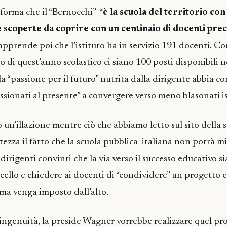
forma che il “Bernocchi” “
è la scuola del territorio con
 scoperte da coprire con un centinaio di docenti prec
 apprende poi che l’istituto ha in servizio 191 docenti. Co
zio di quest’anno scolastico ci siano 100 posti disponibili n
a “passione per il futuro” nutrita dalla dirigente abbia co
ssionati al presente” a convergere verso meno blasonati is
 un’illazione mentre ciò che abbiamo letto sul sito della s
ezza il fatto che la scuola pubblica italiana non potrà mi
irigenti convinti che la via verso il successo educativo sia
cello e chiedere ai docenti di “condividere” un progetto 
ma venga imposto dall’alto.
ingenuità, la preside Wagner vorrebbe realizzare quel pr