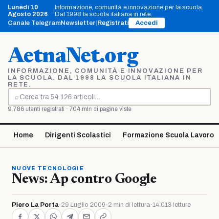
Vai
Lunedì 10
Informazione, comunità e innovazione per la scuola.
|
al
Agosto 2026
Dal 1998 la scuola italiana in rete.
contenuto
Canale Telegram
Newsletter
|
Registrati
Accedi
AetnaNet.org
INFORMAZIONE, COMUNITÀ E INNOVAZIONE PER
LA SCUOLA. DAL 1998 LA SCUOLA ITALIANA IN
RETE.
⌕
Cerca
9.786 utenti registrati · 704 mln di pagine viste
Home
Dirigenti Scolastici
Formazione Scuola Lavoro
NUOVE TECNOLOGIE
News: Ap contro Google
Piero La Porta
·
29 Luglio 2009
·
2 min di lettura
·
14.013 letture