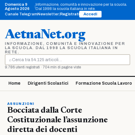
Vai
Domenica 9
Informazione, comunità e innovazione per la scuola.
|
al
Agosto 2026
Dal 1998 la scuola italiana in rete.
contenuto
Canale Telegram
Newsletter
|
Registrati
Accedi
AetnaNet.org
INFORMAZIONE, COMUNITÀ E INNOVAZIONE PER
LA SCUOLA. DAL 1998 LA SCUOLA ITALIANA IN
RETE.
⌕
Cerca
9.786 utenti registrati · 704 mln di pagine viste
Home
Dirigenti Scolastici
Formazione Scuola Lavoro
ASSUNZIONI
Bocciata dalla Corte
Costituzionale l’assunzione
diretta dei docenti