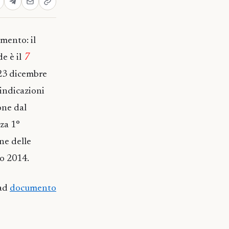
mento: il
e è il
7
 23 dicembre
 indicazioni
one dal
nza 1°
ne delle
io 2014.
ad
documento