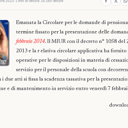
bre 2013
·
1 min di lettura
·
19.185 letture
Emanata la Circolare per le domande di pensiona
termine fissato per la presentazione delle domand
febbraio 2014
. Il MIUR con il decreto n° 1058 del
2013 e la r elativa circolare applicativa ha fornito
operative per le disposizioni in materia di cessazi
servizio per il personale della scuola con decorre
 due atti si fissa la scadenza tassativa per la presentazio
ne e di mantenimento in servizio entro venerdì 7 febbra
downlo