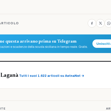
ARTICOLO
ome questa arrivano prima su Telegram
Unisciti 
azioni e scadenze della scuola siciliana in tempo reale. Gratis.
 Laganà
Tutti i suoi 1.622 articoli su AetnaNet →
NTE
AR