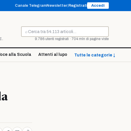
Canale Telegram
Newsletter
|
Registrati
Accedi
⌕
Cerca
E.
9.786 utenti registrati · 704 mln di pagine viste
oce alla Scuola
Attenti al lupo
Tutte le categorie ↓
la