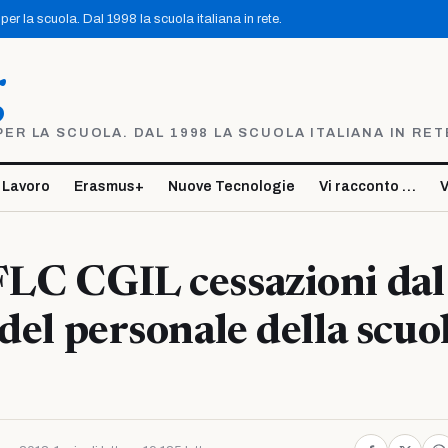
er la scuola. Dal 1998 la scuola italiana in rete.
g
R LA SCUOLA. DAL 1998 LA SCUOLA ITALIANA IN RET
 Lavoro
Erasmus+
Nuove Tecnologie
Vi racconto …
V
LC CGIL cessazioni dal
 del personale della scuo