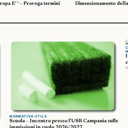
opa E’ ‘ – Proroga termini
Dimensionamento della r
N
I
c
1
NORMATIVA UTILE
Scuola – Incontro presso l’USR Campania sulle
immissioni in ruolo 2026/2027