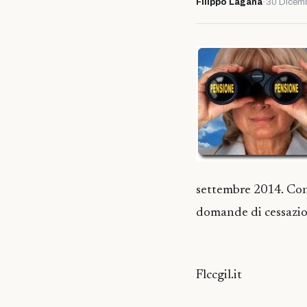
Filippo Laganà
·
30 Dicem
settembre 2014. Con i
domande di cessazio
Flccgil.it