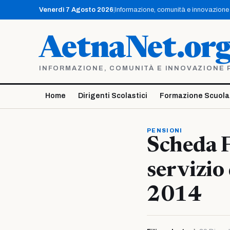
Vai
Venerdì 7 Agosto 2026
|
Informazione, comunità e innovazione p
al
contenuto
AetnaNet.or
INFORMAZIONE, COMUNITÀ E INNOVAZIONE PE
Home
Dirigenti Scolastici
Formazione Scuola
PENSIONI
Scheda F
servizio
2014