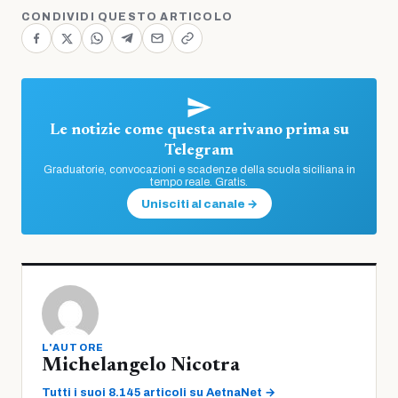
CONDIVIDI QUESTO ARTICOLO
Le notizie come questa arrivano prima su
Telegram
Graduatorie, convocazioni e scadenze della scuola siciliana in
tempo reale. Gratis.
Unisciti al canale →
L'AUTORE
Michelangelo Nicotra
Tutti i suoi 8.145 articoli su AetnaNet →