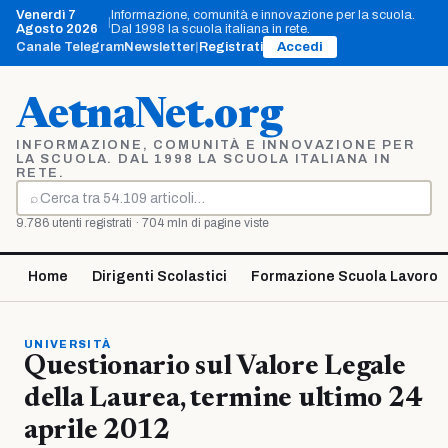
Vai
Venerdì 7
Informazione, comunità e innovazione per la scuola.
|
al
Agosto 2026
Dal 1998 la scuola italiana in rete.
contenuto
Canale Telegram
Newsletter
|
Registrati
Accedi
AetnaNet.org
INFORMAZIONE, COMUNITÀ E INNOVAZIONE PER
LA SCUOLA. DAL 1998 LA SCUOLA ITALIANA IN
RETE.
⌕
Cerca
9.786 utenti registrati · 704 mln di pagine viste
Home
Dirigenti Scolastici
Formazione Scuola Lavoro
UNIVERSITÀ
Questionario sul Valore Legale
della Laurea, termine ultimo 24
aprile 2012