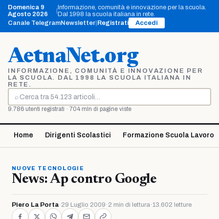
Vai
Domenica 9
Informazione, comunità e innovazione per la scuola.
|
al
Agosto 2026
Dal 1998 la scuola italiana in rete.
contenuto
Canale Telegram
Newsletter
|
Registrati
Accedi
AetnaNet.org
INFORMAZIONE, COMUNITÀ E INNOVAZIONE PER
LA SCUOLA. DAL 1998 LA SCUOLA ITALIANA IN
RETE.
⌕
Cerca
9.786 utenti registrati · 704 mln di pagine viste
Home
Dirigenti Scolastici
Formazione Scuola Lavoro
NUOVE TECNOLOGIE
News: Ap contro Google
Piero La Porta
·
29 Luglio 2009
·
2 min di lettura
·
13.602 letture