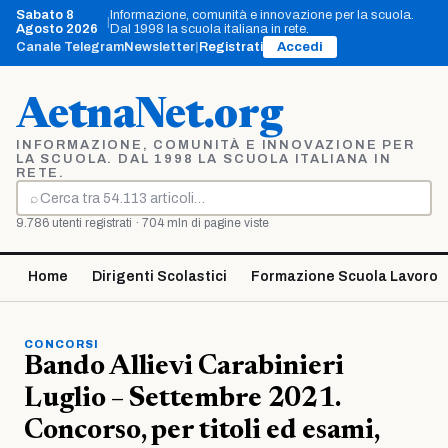
Vai
Sabato 8
Informazione, comunità e innovazione per la scuola.
|
al
Agosto 2026
Dal 1998 la scuola italiana in rete.
contenuto
Canale Telegram
Newsletter
|
Registrati
Accedi
AetnaNet.org
INFORMAZIONE, COMUNITÀ E INNOVAZIONE PER
LA SCUOLA. DAL 1998 LA SCUOLA ITALIANA IN
RETE.
⌕
Cerca
9.786 utenti registrati · 704 mln di pagine viste
Home
Dirigenti Scolastici
Formazione Scuola Lavoro
CONCORSI
Bando Allievi Carabinieri
Luglio – Settembre 2021.
Concorso, per titoli ed esami,