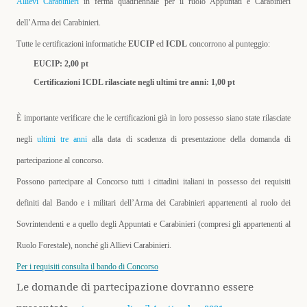
Allievi Carabinieri
in ferma quadriennale per il ruolo Appuntati e Carabinieri
dell’Arma dei Carabinieri.
Tutte le certificazioni informatiche
EUCIP
ed
ICDL
concorrono al punteggio:
EUCIP: 2,00 pt
Certificazioni ICDL rilasciate negli ultimi tre anni: 1,00 pt
È importante verificare che le certificazioni già in loro possesso siano state rilasciate
negli
ultimi tre anni
alla data di scadenza di presentazione della domanda di
partecipazione al concorso.
Possono partecipare al Concorso tutti i cittadini italiani in possesso dei requisiti
definiti dal Bando e i militari dell’Arma dei Carabinieri appartenenti al ruolo dei
Sovrintendenti e a quello degli Appuntati e Carabinieri (compresi gli appartenenti al
Ruolo Forestale), nonché gli Allievi Carabinieri.
Per i requisiti consulta il bando di Concorso
Le domande di partecipazione dovranno essere