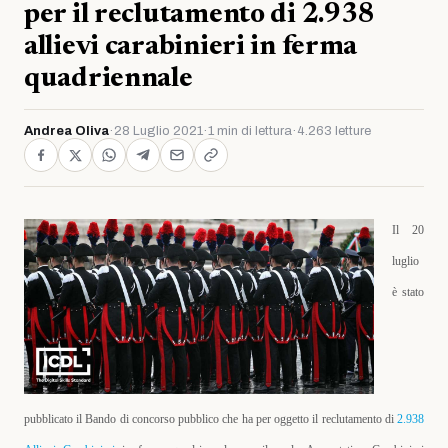
per il reclutamento di 2.938
allievi carabinieri in ferma
quadriennale
Andrea Oliva
·
28 Luglio 2021
·
1 min di lettura
·
4.263 letture
Il 20
luglio
è stato
pubblicato il Bando di concorso pubblico che ha per oggetto il reclutamento di
2.938