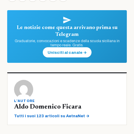
Le notizie come questa arrivano prima su
Telegram
Graduatorie, convocazioni e scadenze della scuola siciliana in
tempo reale. Gratis.
Unisciti al canale →
L'AUTORE
Aldo Domenico Ficara
Tutti i suoi 123 articoli su AetnaNet →