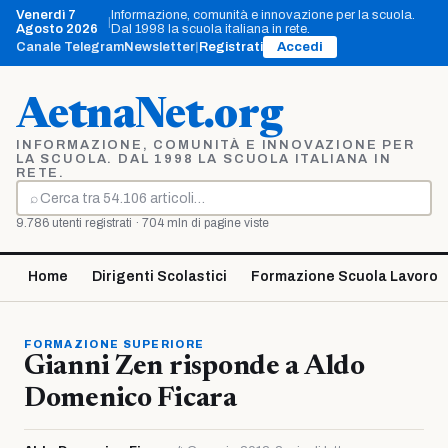
Vai
Venerdì 7
Informazione, comunità e innovazione per la scuola.
|
al
Agosto 2026
Dal 1998 la scuola italiana in rete.
contenuto
Canale Telegram
Newsletter
|
Registrati
Accedi
AetnaNet.org
INFORMAZIONE, COMUNITÀ E INNOVAZIONE PER
LA SCUOLA. DAL 1998 LA SCUOLA ITALIANA IN
RETE.
⌕
Cerca
9.786 utenti registrati · 704 mln di pagine viste
Home
Dirigenti Scolastici
Formazione Scuola Lavoro
FORMAZIONE SUPERIORE
Gianni Zen risponde a Aldo
Domenico Ficara