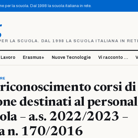
 per la scuola. Dal 1998 la scuola italiana in rete.
g
R LA SCUOLA. DAL 1998 LA SCUOLA ITALIANA IN RET
 Lavoro
Erasmus+
Nuove Tecnologie
Vi racconto …
V
ORE
riconoscimento corsi di
ne destinati al persona
uola – a.s. 2022/2023 –
va n. 170/2016