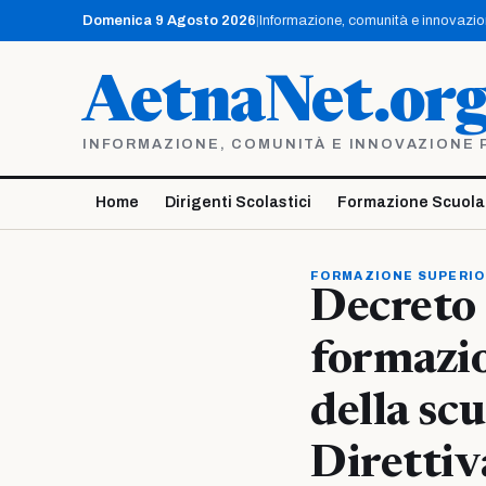
Vai
Domenica 9 Agosto 2026
|
Informazione, comunità e innovazione
al
contenuto
AetnaNet.or
INFORMAZIONE, COMUNITÀ E INNOVAZIONE PE
Home
Dirigenti Scolastici
Formazione Scuola
FORMAZIONE SUPERI
Decreto 
formazio
della sc
Diretti