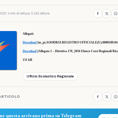
2022
·
1 min di lettura
·
5.191 letture
Allegati:
Download
[m_pi.AOODRSI.REGISTRO UFFICIALE(U).0000189.04-0
Download
[Allegato 1 – Direttiva 170_2016 Elenco Corsi Regionali Ric
151 kB
Ufficio Scolastico Regionale
ARTICOLO
ome questa arrivano prima su Telegram