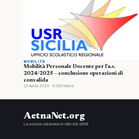
MOBILITÀ
Mobilità Personale Docente per l’a.s.
2024/2025 – conclusione operazioni di
convalida
13 Aprile 2024 · 5.063 letture
AetnaNet.org
La scuola catanese in rete dal 1998