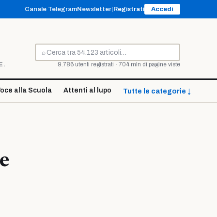
Canale Telegram
Newsletter
|
Registrati
Accedi
⌕
Cerca
E.
9.786 utenti registrati · 704 mln di pagine viste
oce alla Scuola
Attenti al lupo
Tutte le categorie ↓
le