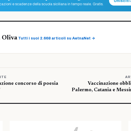
Unisciti 
azioni e scadenze della scuola siciliana in tempo reale. Gratis.
 Oliva
Tutti i suoi 2.668 articoli su AetnaNet →
NTE
AR
azione concorso di poesia
Vaccinazione obbli
”
Palermo, Catania e Messin