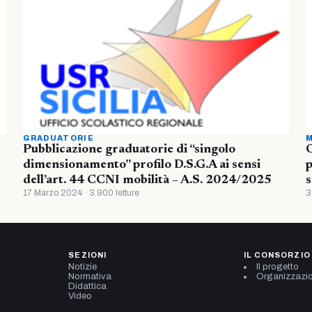
GRADUATORIE
M
Pubblicazione graduatorie di “singolo
O
dimensionamento” profilo D.S.G.A ai sensi
p
dell’art. 44 CCNI mobilità – A.S. 2024/2025
s
17 Marzo 2024 · 3.900 letture
3
SEZIONI
IL CONSORZIO
Notizie
Il progetto
Normativa
Organizzazi
Didattica
Video