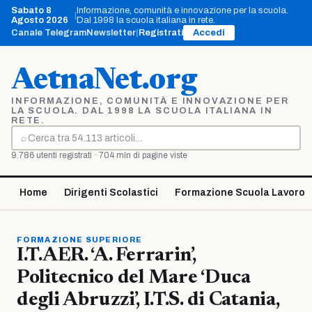
Vai
Sabato 8
Informazione, comunità e innovazione per la scuola.
|
al
Agosto 2026
Dal 1998 la scuola italiana in rete.
contenuto
Canale Telegram
Newsletter
|
Registrati
Accedi
AetnaNet.org
INFORMAZIONE, COMUNITÀ E INNOVAZIONE PER
LA SCUOLA. DAL 1998 LA SCUOLA ITALIANA IN
RETE.
⌕
Cerca
9.786 utenti registrati · 704 mln di pagine viste
Home
Dirigenti Scolastici
Formazione Scuola Lavoro
FORMAZIONE SUPERIORE
I.T.AER. ‘A. Ferrarin’,
Politecnico del Mare ‘Duca
degli Abruzzi’, I.T.S. di Catania,