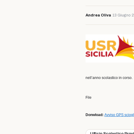
Andrea Oliva
·
13 Giugno 
nell’anno scolastico in corso.
File
Donwload:
Avviso GPS sciogl
Ufficio Scolastico Prov