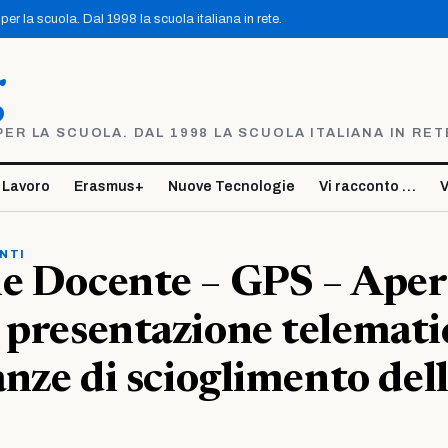
er la scuola. Dal 1998 la scuola italiana in rete.
g
R LA SCUOLA. DAL 1998 LA SCUOLA ITALIANA IN RET
 Lavoro
Erasmus+
Nuove Tecnologie
Vi racconto …
V
NTI
le Docente – GPS – Aper
 presentazione telemati
tanze di scioglimento del