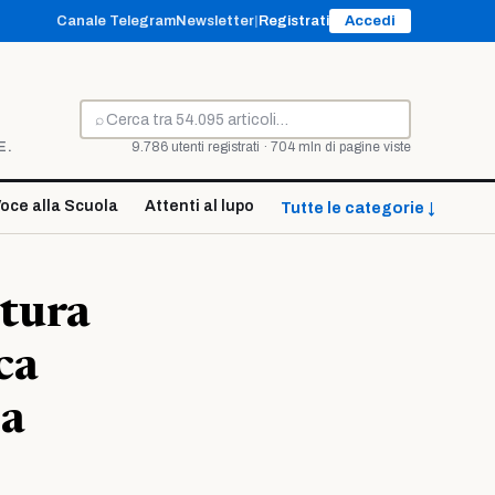
Canale Telegram
Newsletter
|
Registrati
Accedi
⌕
Cerca
E.
9.786 utenti registrati · 704 mln di pagine viste
oce alla Scuola
Attenti al lupo
Tutte le categorie ↓
tura
ca
la