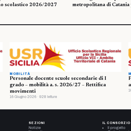
no scolastico 2026/2027
metropolitana di Catania 
MOBILITÀ
M
Personale docente scuole secondarie di I
P
grado – mobilità a. s. 2026/27 – Rettifica
a
1
movimenti
16 Giugno 2026 · 928 letture
SEZIONI
IL CONSORZIO
Notizie
Il progetto