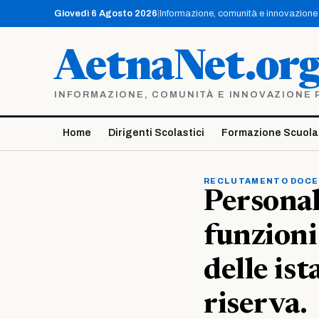
Vai
Giovedì 6 Agosto 2026
|
Informazione, comunità e innovazione p
al
contenuto
AetnaNet.or
INFORMAZIONE, COMUNITÀ E INNOVAZIONE PE
Home
Dirigenti Scolastici
Formazione Scuola
RECLUTAMENTO DOCE
Persona
funzioni
delle is
riserva.