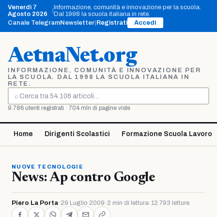
Vai
Venerdì 7
Informazione, comunità e innovazione per la scuola.
|
al
Agosto 2026
Dal 1998 la scuola italiana in rete.
contenuto
Canale Telegram
Newsletter
|
Registrati
Accedi
AetnaNet.org
INFORMAZIONE, COMUNITÀ E INNOVAZIONE PER
LA SCUOLA. DAL 1998 LA SCUOLA ITALIANA IN
RETE.
⌕
Cerca
9.786 utenti registrati · 704 mln di pagine viste
Home
Dirigenti Scolastici
Formazione Scuola Lavoro
NUOVE TECNOLOGIE
News: Ap contro Google
Piero La Porta
·
29 Luglio 2009
·
2 min di lettura
·
12.793 letture