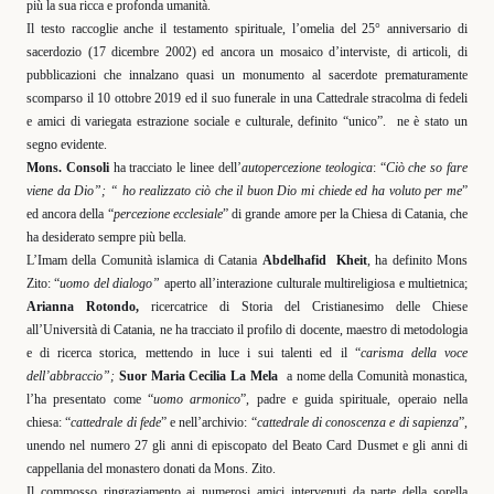
più la sua ricca e profonda umanità.
Il testo raccoglie anche il testamento spirituale, l’omelia del 25° anniversario di
sacerdozio (17 dicembre 2002) ed ancora un mosaico d’interviste, di articoli, di
pubblicazioni che innalzano quasi un monumento al sacerdote prematuramente
scomparso il 10 ottobre 2019 ed il suo funerale in una Cattedrale stracolma di fedeli
e amici di variegata estrazione sociale e culturale, definito “unico”.
ne è stato un
segno evidente.
Mons. Consoli
ha tracciato le linee dell’
autopercezione teologica
: “
Ciò che so fare
viene da Dio”; “ ho realizzato ciò che il buon Dio mi chiede ed ha voluto per me
”
ed ancora della “
percezione ecclesiale
” di grande amore per la Chiesa di Catania, che
ha desiderato sempre più bella.
L’Imam della Comunità islamica di Catania
Abdelhafid
Kheit
,
ha definito Mons
Zito: “
uomo del dialogo”
aperto all’interazione culturale multireligiosa e multietnica;
Arianna Rotondo,
ricercatrice di Storia del Cristianesimo delle Chiese
all’Università di Catania, ne ha tracciato il profilo di docente, maestro di metodologia
e di ricerca storica, mettendo in luce i sui talenti ed il “
carisma della voce
dell’abbraccio”;
Suor Maria Cecilia La Mela
a nome della Comunità monastica,
l’ha presentato come “
uomo armonico
”, padre e guida spirituale, operaio nella
chiesa: “
cattedrale di fede
” e nell’archivio: “
cattedrale di conoscenza e di sapienza
”,
unendo nel numero 27 gli anni di episcopato del Beato Card Dusmet e gli anni di
cappellania del monastero donati da Mons. Zito.
Il commosso ringraziamento ai numerosi amici intervenuti da parte della sorella