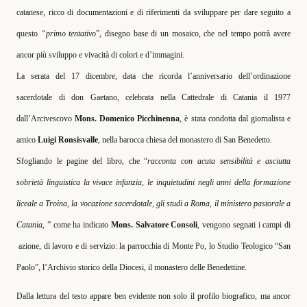
catanese, ricco di documentazioni e di riferimenti da sviluppare per dare seguito a
questo
“primo tentativo
”, disegno base di un mosaico, che nel tempo potrà avere
ancor più sviluppo e vivacità di colori e d’immagini.
La serata del 17 dicembre, data che ricorda l’anniversario dell’ordinazione
sacerdotale di don Gaetano, celebrata nella Cattedrale di Catania il 1977
dall’Arcivescovo
Mons. Domenico Picchinenna
, è stata condotta dal giornalista e
amico
Luigi Ronsisvalle
, nella barocca chiesa del monastero di San Benedetto.
Sfogliando le pagine del libro, che “
racconta con acuta sensibilità e asciutta
sobrietà linguistica la vivace infanzia, le inquietudini negli anni della formazione
liceale a Troina, la vocazione sacerdotale, gli studi a Roma, il ministero pastorale a
Catania,
” come ha indicato
Mons. Salvatore Consoli
, vengono segnati i campi di
azione, di lavoro e di servizio: la parrocchia di Monte Po, lo Studio Teologico “San
Paolo”, l’Archivio storico della Diocesi, il monastero delle Benedettine.
Dalla lettura del testo appare ben evidente non solo il profilo biografico, ma ancor