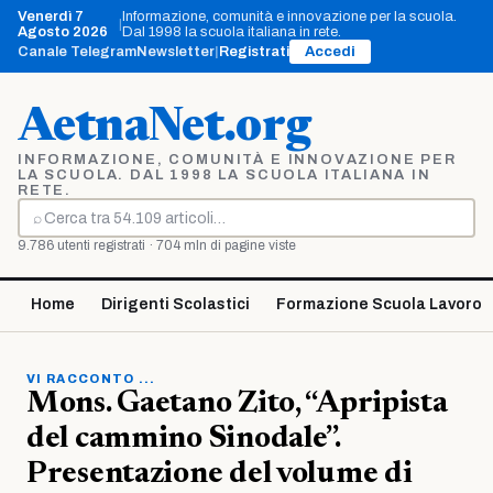
Vai
Venerdì 7
Informazione, comunità e innovazione per la scuola.
|
al
Agosto 2026
Dal 1998 la scuola italiana in rete.
contenuto
Canale Telegram
Newsletter
|
Registrati
Accedi
AetnaNet.org
INFORMAZIONE, COMUNITÀ E INNOVAZIONE PER
LA SCUOLA. DAL 1998 LA SCUOLA ITALIANA IN
RETE.
⌕
Cerca
9.786 utenti registrati · 704 mln di pagine viste
Home
Dirigenti Scolastici
Formazione Scuola Lavoro
VI RACCONTO ...
Mons. Gaetano Zito, “Apripista
del cammino Sinodale”.
Presentazione del volume di