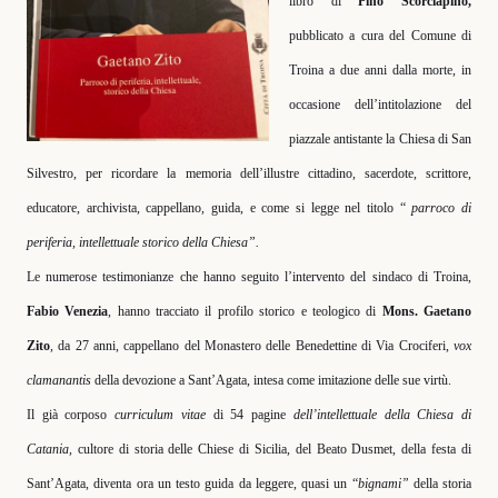
libro di
Pino Scorciapino,
pubblicato a cura del Comune di
Troina a due anni dalla morte, in
occasione dell’intitolazione del
piazzale antistante la Chiesa di San
Silvestro, per ricordare la memoria dell’illustre cittadino, sacerdote, scrittore,
educatore, archivista, cappellano, guida, e come si legge nel titolo “
parroco di
periferia, intellettuale storico della Chiesa”.
Le numerose testimonianze che hanno seguito l’intervento del sindaco di Troina,
Fabio Venezia
, hanno tracciato il profilo storico e teologico di
Mons. Gaetano
Zito
, da 27 anni, cappellano del Monastero delle Benedettine di Via Crociferi,
vox
clamanantis
della devozione a Sant’Agata, intesa come imitazione delle sue virtù.
Il già corposo
curriculum vitae
di 54 pagine
dell’intellettuale della Chiesa di
Catania,
cultore di storia delle Chiese di Sicilia, del Beato Dusmet, della festa di
Sant’Agata, diventa ora un testo guida da leggere, quasi un “
bignami”
della storia