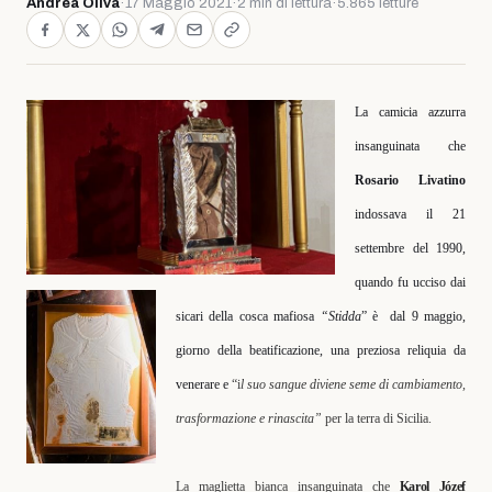
Andrea Oliva
·
17 Maggio 2021
·
2 min di lettura
·
5.865 letture
La camicia azzurra
insanguinata che
Rosario Livatino
indossava il 21
settembre del 1990,
quando fu ucciso dai
sicari della cosca mafiosa
“Stidda
” è
dal 9 maggio,
giorno della beatificazione, una preziosa reliquia da
venerare e
“i
l suo sangue diviene seme di cambiamento,
trasformazione e rinascita”
per la terra di Sicilia.
La maglietta bianca insanguinata che
Karol Józef