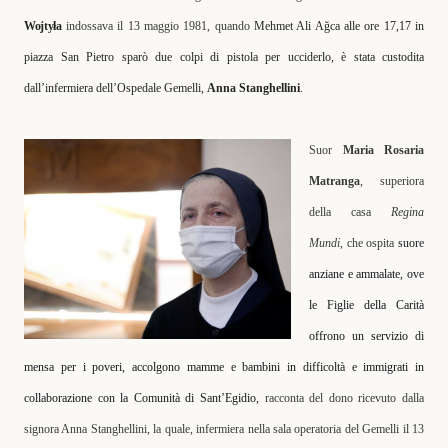
Wojtyła
indossava il 13 maggio 1981, quando
Mehmet Ali Ağca alle ore 17,17 in
piazza San Pietro sparò due colpi di pistola per ucciderlo, è stata custodita
dall’infermiera dell’Ospedale Gemelli,
Anna Stanghellini
.
Suor
Maria Rosaria
Matranga
, superiora
della casa
Regina
Mundi,
che ospita
suore
anziane e ammalate, ove
le Figlie della Carità
offrono un servizio di
mensa per i poveri, accolgono mamme e bambini in difficoltà e immigrati in
collaborazione con la Comunità di Sant’Egidio,
racconta del dono ricevuto dalla
signora Anna Stanghellini, la quale, infermiera nella sala operatoria del Gemelli il 13