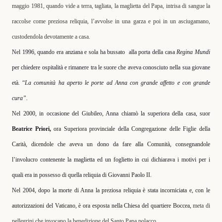
maggio 1981, quando vide a terra, tagliata, la maglietta del Papa, intrisa di sangue la
raccolse come preziosa reliquia, l’avvolse in una garza e poi in un asciugamano,
custodendola devotamente a casa.
Nel 1996, quando era anziana e sola ha bussato
alla porta della casa
Regina Mundi
per chiedere ospitalità e rimanere tra le suore che aveva conosciuto nella sua giovane
età. “
La comunità ha aperto le porte ad Anna con grande affetto e con grande
cura”.
Nel 2000, in occasione del Giubileo, Anna chiamò la superiora della casa, suor
Beatrice Priori,
ora Superiora provinciale della Congregazione delle Figlie della
Carità, dicendole che aveva un dono da fare alla Comunità, consegnandole
l’involucro contenente la maglietta ed un foglietto in cui dichiarava i motivi per i
quali era in possesso di quella reliquia di Giovanni Paolo II.
Nel 2004, dopo la morte di Anna la preziosa reliquia è stata incorniciata e, con le
autorizzazioni del Vaticano, è ora esposta nella Chiesa del quartiere Boccea,
meta di
pellegrini che invocano la benedizione del Santo Papa polacco.