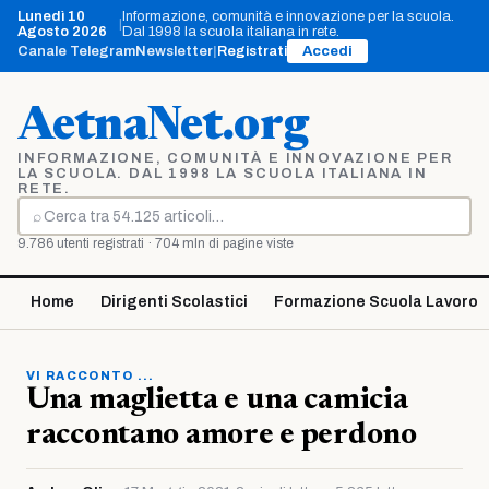
Vai
Lunedì 10
Informazione, comunità e innovazione per la scuola.
|
al
Agosto 2026
Dal 1998 la scuola italiana in rete.
contenuto
Canale Telegram
Newsletter
|
Registrati
Accedi
AetnaNet.org
INFORMAZIONE, COMUNITÀ E INNOVAZIONE PER
LA SCUOLA. DAL 1998 LA SCUOLA ITALIANA IN
RETE.
⌕
Cerca
9.786 utenti registrati · 704 mln di pagine viste
Home
Dirigenti Scolastici
Formazione Scuola Lavoro
VI RACCONTO ...
Una maglietta e una camicia
raccontano amore e perdono