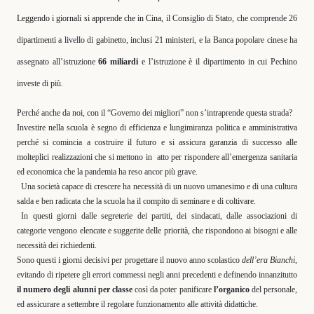
Leggendo i giornali si apprende che in Cina,
il Consiglio di Stato, che comprende 26
dipartimenti a livello di gabinetto, inclusi 21 ministeri, e la Banca popolare cinese ha
assegnato all’istruzione
66 miliardi
e l’istruzione è il dipartimento in cui Pechino
investe di più.
Perché anche da noi, con il “Governo dei migliori” non s’intraprende questa strada?
Investire nella scuola è segno di efficienza e lungimiranza politica e amministrativa
perché si comincia a costruire il futuro e si assicura garanzia di successo alle
molteplici realizzazioni che si mettono in
atto per rispondere all’emergenza sanitaria
ed economica che la pandemia ha reso ancor più grave.
Una società capace di crescere ha necessità di un nuovo umanesimo e di una cultura
salda e ben radicata che la scuola ha il compito di seminare e di coltivare.
In questi giorni dalle segreterie dei partiti, dei sindacati, dalle associazioni di
categorie vengono elencate e suggerite delle priorità, che rispondono ai bisogni e alle
necessità dei richiedenti.
Sono questi i giorni decisivi per progettare il nuovo anno scolastico
dell’era Bianchi
,
evitando di ripetere gli errori commessi negli anni precedenti e definendo innanzitutto
il numero degli alunni per classe
così da poter panificare
l’organico
del personale,
ed assicurare a settembre il regolare funzionamento alle attività didattiche.