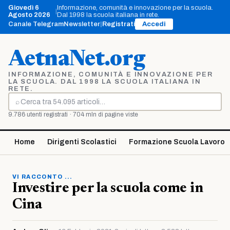
Vai
Giovedì 6
Informazione, comunità e innovazione per la scuola.
|
al
Agosto 2026
Dal 1998 la scuola italiana in rete.
contenuto
Canale Telegram
Newsletter
|
Registrati
Accedi
AetnaNet.org
INFORMAZIONE, COMUNITÀ E INNOVAZIONE PER
LA SCUOLA. DAL 1998 LA SCUOLA ITALIANA IN
RETE.
⌕
Cerca
9.786 utenti registrati · 704 mln di pagine viste
Home
Dirigenti Scolastici
Formazione Scuola Lavoro
VI RACCONTO ...
Investire per la scuola come in
Cina