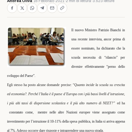
Andrea Oliva
·
16 Febbraio 2021
·
2 min di lettura
·
3.523 letture
Il nuovo Ministro Patrizio Bianchi in
una recente intervista, ancor prima di
essere nominato, ha dichiarato che la
scuola necessita di “rilancio” per
divenire effettivamente “perno dello
sviluppo del Paese”.
Egli stesso ha posto alcune domande precise: “
Quanto incide la scuola su crescita
ed economia?. Perché l’Italia è il paese d’Europa con i più bassi livelli d’istruzione,
i più alti tassi di dispersione scolastica e il più alto numero di NEET?”
ed ha
constatato come,
mentre nelle altre Nazioni europee viene assegnato come
investimento per l’istruzione il 10-11% della spesa pubblica, in Italia si arriva appena
al 7%. Adesso occorre dare risposte e intraprendere una nuova strada.