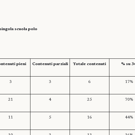
singola scuola polo
ntenuti pieni
Contenuti parziali
Totale contenuti
% su 3
3
3
6
17%
21
4
25
70%
11
5
16
44%