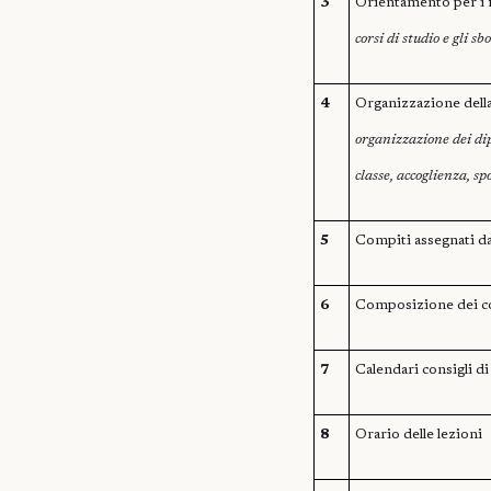
3
Orientamento per i f
corsi di studio e gli sbo
4
Organizzazione della
organizzazione dei dip
classe, accoglienza, s
5
Compiti assegnati da
6
Composizione dei con
7
Calendari consigli di
8
Orario delle lezioni