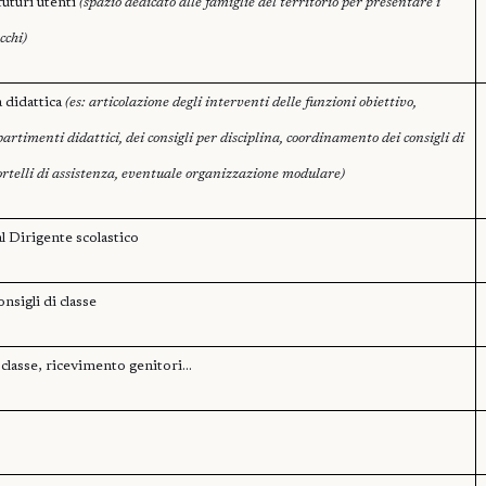
uturi utenti
(spazio dedicato alle famiglie del territorio per presentare i
cchi)
 didattica
(es: articolazione degli interventi delle funzioni obiettivo,
artimenti didattici, dei consigli per disciplina, coordinamento dei consigli di
portelli di assistenza, eventuale organizzazione modulare)
l Dirigente scolastico
sigli di classe
 classe, ricevimento genitori…