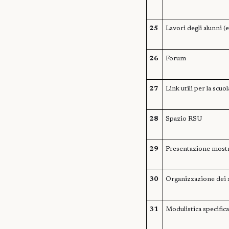
25
Lavori degli alunni (e
26
Forum
27
Link utili per la scuol
28
Spazio RSU
29
Presentazione mostre
30
Organizzazione dei s
31
Modulistica specifica