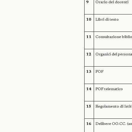
9
Orario dei docenti
10
Libri di testo
11
Consultazione biblio
12
Organici del persona
13
POF
14
POF telematico
15
Regolamento di Isti
16
Delibere OO.CC. (ant