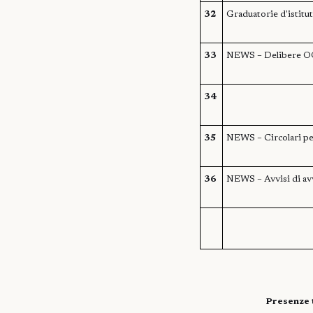
32
Graduatorie d'istitu
33
NEWS – Delibere OO.
34
35
NEWS – Circolari per 
36
NEWS – Avvisi di avv
Presenze 