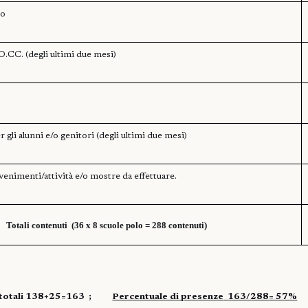
to
CC. (degli ultimi due mesi)
gli alunni e/o genitori (degli ultimi due mesi)
enimenti/attività e/o mostre da effettuare.
Totali contenuti (36 x 8 scuole polo = 288
contenuti)
totali 138+25=163
;
Percentuale di presenze
163/288= 57%