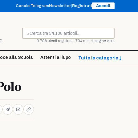
Canale Telegram
Newsletter
|
Registrati
Accedi
⌕
Cerca
E.
9.786 utenti registrati · 704 mln di pagine viste
oce alla Scuola
Attenti al lupo
Tutte le categorie ↓
Polo