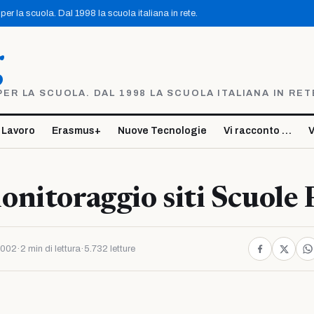
er la scuola. Dal 1998 la scuola italiana in rete.
g
R LA SCUOLA. DAL 1998 LA SCUOLA ITALIANA IN RET
 Lavoro
Erasmus+
Nuove Tecnologie
Vi racconto …
V
nitoraggio siti Scuole 
2002
·
2 min di lettura
·
5.732 letture