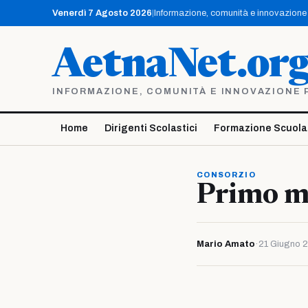
Vai
Venerdì 7 Agosto 2026
|
Informazione, comunità e innovazione p
al
contenuto
AetnaNet.or
INFORMAZIONE, COMUNITÀ E INNOVAZIONE PE
Home
Dirigenti Scolastici
Formazione Scuola
CONSORZIO
Primo mo
Mario Amato
·
21 Giugno 