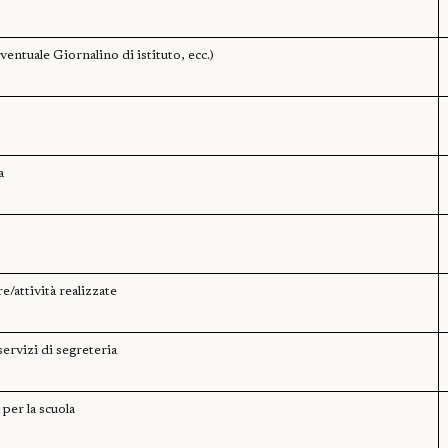
ventuale Giornalino di istituto, ecc.)
a
/attività realizzate
ervizi di segreteria
 per la scuola