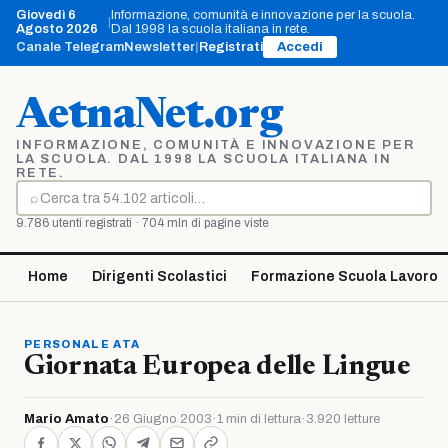
Vai
Giovedì 6
Informazione, comunità e innovazione per la scuola.
|
al
Agosto 2026
Dal 1998 la scuola italiana in rete.
contenuto
Canale Telegram
Newsletter
|
Registrati
Accedi
AetnaNet.org
INFORMAZIONE, COMUNITÀ E INNOVAZIONE PER
LA SCUOLA. DAL 1998 LA SCUOLA ITALIANA IN
RETE.
⌕
Cerca
9.786 utenti registrati · 704 mln di pagine viste
Home
Dirigenti Scolastici
Formazione Scuola Lavoro
PERSONALE ATA
Giornata Europea delle Lingue
Mario Amato
·
26 Giugno 2003
·
1 min di lettura
·
3.920 letture