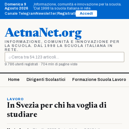
Vai
Domenica 9
Informazione, comunità e innovazione per la scuola.
|
al
Agosto 2026
Dal 1998 la scuola italiana in rete.
contenuto
Canale Telegram
Newsletter
|
Registrati
Accedi
AetnaNet.org
INFORMAZIONE, COMUNITÀ E INNOVAZIONE PER
LA SCUOLA. DAL 1998 LA SCUOLA ITALIANA IN
RETE.
⌕
Cerca
9.786 utenti registrati · 704 mln di pagine viste
Home
Dirigenti Scolastici
Formazione Scuola Lavoro
LAVORO
In Svezia per chi ha voglia di
studiare