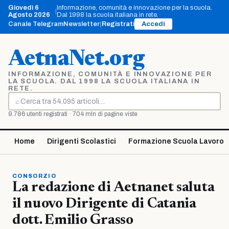
Vai
Giovedì 6
Informazione, comunità e innovazione per la scuola.
|
al
Agosto 2026
Dal 1998 la scuola italiana in rete.
contenuto
Canale Telegram
Newsletter
|
Registrati
Accedi
AetnaNet.org
INFORMAZIONE, COMUNITÀ E INNOVAZIONE PER
LA SCUOLA. DAL 1998 LA SCUOLA ITALIANA IN
RETE.
⌕
Cerca
9.786 utenti registrati · 704 mln di pagine viste
Home
Dirigenti Scolastici
Formazione Scuola Lavoro
CONSORZIO
La redazione di Aetnanet saluta
il nuovo Dirigente di Catania
dott. Emilio Grasso