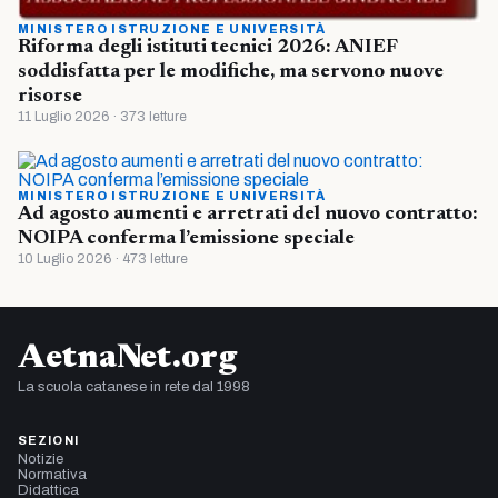
MINISTERO ISTRUZIONE E UNIVERSITÀ
Riforma degli istituti tecnici 2026: ANIEF
soddisfatta per le modifiche, ma servono nuove
risorse
11 Luglio 2026 · 373 letture
MINISTERO ISTRUZIONE E UNIVERSITÀ
Ad agosto aumenti e arretrati del nuovo contratto:
NOIPA conferma l’emissione speciale
10 Luglio 2026 · 473 letture
AetnaNet.org
La scuola catanese in rete dal 1998
SEZIONI
Notizie
Normativa
Didattica