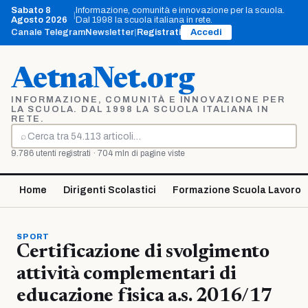
Vai
Sabato 8
Informazione, comunità e innovazione per la scuola.
|
al
Agosto 2026
Dal 1998 la scuola italiana in rete.
contenuto
Canale Telegram
Newsletter
|
Registrati
Accedi
AetnaNet.org
INFORMAZIONE, COMUNITÀ E INNOVAZIONE PER
LA SCUOLA. DAL 1998 LA SCUOLA ITALIANA IN
RETE.
⌕
Cerca
9.786 utenti registrati · 704 mln di pagine viste
Home
Dirigenti Scolastici
Formazione Scuola Lavoro
SPORT
Certificazione di svolgimento
attività complementari di
educazione fisica a.s. 2016/17