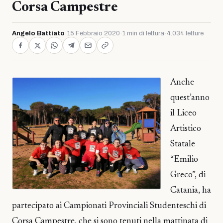
Corsa Campestre
Angelo Battiato
·
15 Febbraio 2020
·
1 min di lettura
·
4.034 letture
Anche
quest’anno
il Liceo
Artistico
Statale
“Emilio
Greco”, di
Catania, ha
partecipato ai Campionati Provinciali Studenteschi di
Corsa Campestre, che si sono tenuti nella mattinata di