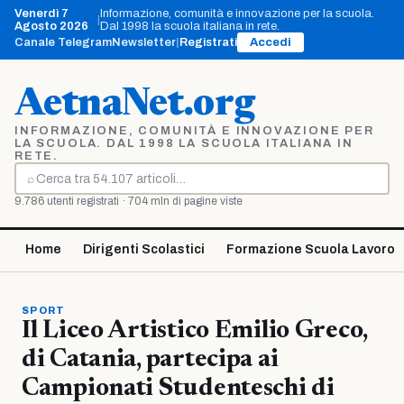
Vai
Venerdì 7
Informazione, comunità e innovazione per la scuola.
|
al
Agosto 2026
Dal 1998 la scuola italiana in rete.
contenuto
Canale Telegram
Newsletter
|
Registrati
Accedi
AetnaNet.org
INFORMAZIONE, COMUNITÀ E INNOVAZIONE PER
LA SCUOLA. DAL 1998 LA SCUOLA ITALIANA IN
RETE.
⌕
Cerca
9.786 utenti registrati · 704 mln di pagine viste
Home
Dirigenti Scolastici
Formazione Scuola Lavoro
SPORT
Il Liceo Artistico Emilio Greco,
di Catania, partecipa ai
Campionati Studenteschi di