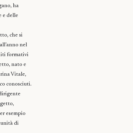
agano, ha
 e delle
to, che si
 all’anno nel
diti formativi
etto, nato e
rina Vitale,
co conosciuti.
 dirigente
ogetto,
per esempio
tunità di