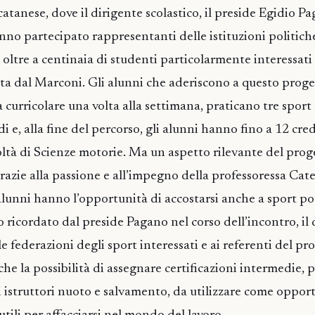
 catanese, dove il dirigente scolastico, il preside Egidio P
anno partecipato rappresentanti delle istituzioni politiche
 oltre a centinaia di studenti particolarmente interessati
rta dal Marconi. Gli alunni che aderiscono a questo proget
a curricolare una volta alla settimana, praticano tre sport
di e, alla fine del percorso, gli alunni hanno fino a 12 cre
coltà di Scienze motorie. Ma un aspetto rilevante del prog
razie alla passione e all’impegno della professoressa Cate
 alunni hanno l’opportunità di accostarsi anche a sport po
o ricordato dal preside Pagano nel corso dell’incontro, il
le federazioni degli sport interessati e ai referenti del pr
he la possibilità di assegnare certificazioni intermedie, 
 di istruttori nuoto e salvamento, da utilizzare come oppor