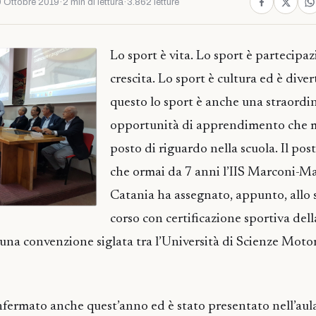
 Ottobre 2019
·
2 min di lettura
·
3.862 letture
Lo sport è vita. Lo sport è partecipaz
crescita. Lo sport è cultura ed è dive
questo lo sport è anche una straordi
opportunità di apprendimento che 
posto di riguardo nella scuola. Il posto
che ormai da 7 anni l’IIS Marconi-M
Catania ha assegnato, appunto, allo s
corso con certificazione sportiva dell
una convenzione siglata tra l’Università di Scienze Motorie
nfermato anche quest’anno ed è stato presentato nell’au