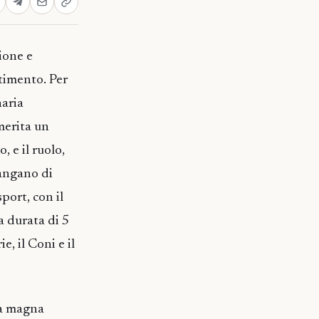
ione e
rtimento. Per
naria
merita un
, e il ruolo,
angano di
port, con il
a durata di 5
, il Coni e il
la magna