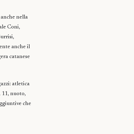
 anche nella
ale Coni,
urrisi,
ente anche il
ggera catanese
zzi: atletica
a 11, nuoto,
ggiuntive che