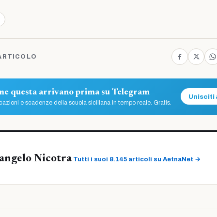
ARTICOLO
ome questa arrivano prima su Telegram
Unisciti 
azioni e scadenze della scuola siciliana in tempo reale. Gratis.
angelo Nicotra
Tutti i suoi 8.145 articoli su AetnaNet →