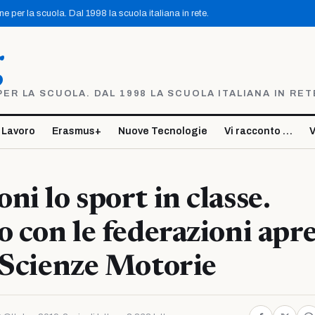
 per la scuola. Dal 1998 la scuola italiana in rete.
g
R LA SCUOLA. DAL 1998 LA SCUOLA ITALIANA IN RET
 Lavoro
Erasmus+
Nuove Tecnologie
Vi racconto …
V
ni lo sport in classe.
o con le federazioni apre
 Scienze Motorie