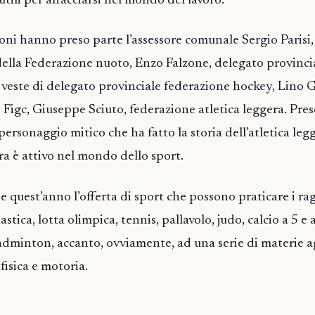
tili per affacciarsi nel mondo del lavoro.
oni hanno preso parte l’assessore comunale Sergio Parisi,
della Federazione nuoto, Enzo Falzone, delegato provinci
n veste di delegato provinciale federazione hockey, Lino G
 Figc, Giuseppe Sciuto, federazione atletica leggera. Pres
personaggio mitico che ha fatto la storia dell’atletica le
ra è attivo nel mondo dello sport.
 quest’anno l’offerta di sport che possono praticare i raga
stica, lotta olimpica, tennis, pallavolo, judo, calcio a 5 e 
adminton, accanto, ovviamente, ad una serie di materie a
fisica e motoria.