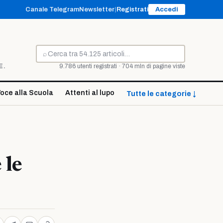
Canale Telegram
Newsletter
|
Registrati
Accedi
⌕
Cerca
E.
9.786 utenti registrati · 704 mln di pagine viste
oce alla Scuola
Attenti al lupo
Tutte le categorie ↓
 le