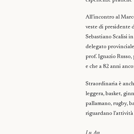
esperienze pratiche u
All’incontro al Marc
veste di presidente 
Sebastiano Scalisi i
delegato provinciale
prof. Ignazio Russo, 
e che a 82 anni anco
Straordinaria è anche
leggera, basket, ginna
pallamano, rugby, b
riguardano l’attività 
Lu. An.