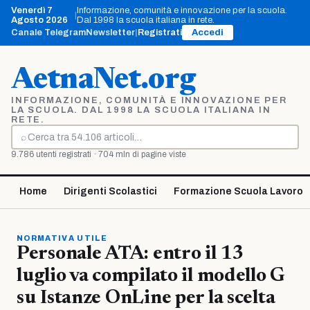
Vai
Venerdì 7
Informazione, comunità e innovazione per la scuola.
|
al
Agosto 2026
Dal 1998 la scuola italiana in rete.
contenuto
Canale Telegram
Newsletter
|
Registrati
Accedi
AetnaNet.org
INFORMAZIONE, COMUNITÀ E INNOVAZIONE PER
LA SCUOLA. DAL 1998 LA SCUOLA ITALIANA IN
RETE.
⌕
Cerca
9.786 utenti registrati · 704 mln di pagine viste
Home
Dirigenti Scolastici
Formazione Scuola Lavoro
NORMATIVA UTILE
Personale ATA: entro il 13
luglio va compilato il modello G
su Istanze OnLine per la scelta