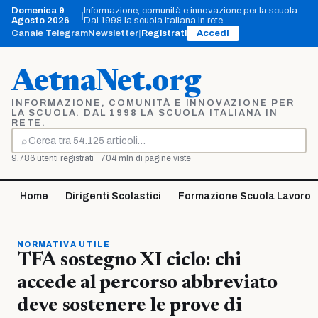
Vai
Domenica 9
Informazione, comunità e innovazione per la scuola.
|
al
Agosto 2026
Dal 1998 la scuola italiana in rete.
contenuto
Canale Telegram
Newsletter
|
Registrati
Accedi
AetnaNet.org
INFORMAZIONE, COMUNITÀ E INNOVAZIONE PER
LA SCUOLA. DAL 1998 LA SCUOLA ITALIANA IN
RETE.
⌕
Cerca
9.786 utenti registrati · 704 mln di pagine viste
Home
Dirigenti Scolastici
Formazione Scuola Lavoro
NORMATIVA UTILE
TFA sostegno XI ciclo: chi
accede al percorso abbreviato
deve sostenere le prove di