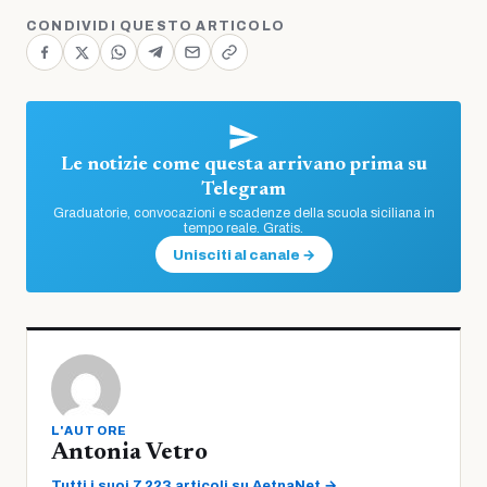
CONDIVIDI QUESTO ARTICOLO
Le notizie come questa arrivano prima su
Telegram
Graduatorie, convocazioni e scadenze della scuola siciliana in
tempo reale. Gratis.
Unisciti al canale →
L'AUTORE
Antonia Vetro
Tutti i suoi 7.223 articoli su AetnaNet →