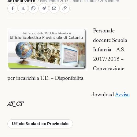
Antonia Vetro
·
7 Novembre 2017
·
1 min di lettura
·
7.206 letture
Personale
docente Scuola
Infanzia – A.S.
2017/2018 –
Convocazione
per incarichi a T.D. – Disponibilità
download
Avviso
AT_CT
Ufficio Scolastico Provinciale