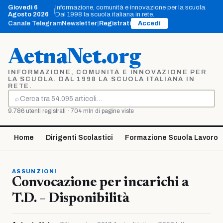
Vai
Giovedì 6
Informazione, comunità e innovazione per la scuola.
|
al
Agosto 2026
Dal 1998 la scuola italiana in rete.
contenuto
Canale Telegram
Newsletter
|
Registrati
Accedi
AetnaNet.org
INFORMAZIONE, COMUNITÀ E INNOVAZIONE PER
LA SCUOLA. DAL 1998 LA SCUOLA ITALIANA IN
RETE.
⌕
Cerca
9.786 utenti registrati · 704 mln di pagine viste
Home
Dirigenti Scolastici
Formazione Scuola Lavoro
ASSUNZIONI
Convocazione per incarichi a
T.D. – Disponibilità