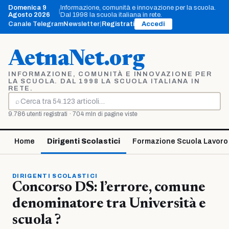
Vai
Domenica 9
Informazione, comunità e innovazione per la scuola.
|
al
Agosto 2026
Dal 1998 la scuola italiana in rete.
contenuto
Canale Telegram
Newsletter
|
Registrati
Accedi
AetnaNet.org
INFORMAZIONE, COMUNITÀ E INNOVAZIONE PER
LA SCUOLA. DAL 1998 LA SCUOLA ITALIANA IN
RETE.
⌕
Cerca
9.786 utenti registrati · 704 mln di pagine viste
Home
Dirigenti Scolastici
Formazione Scuola Lavoro
DIRIGENTI SCOLASTICI
Concorso DS: l’errore, comune
denominatore tra Università e
scuola ?