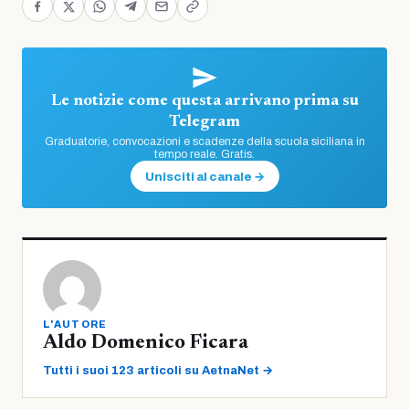
Le notizie come questa arrivano prima su
Telegram
Graduatorie, convocazioni e scadenze della scuola siciliana in
tempo reale. Gratis.
Unisciti al canale →
L'AUTORE
Aldo Domenico Ficara
Tutti i suoi 123 articoli su AetnaNet →