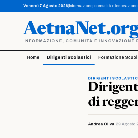
Vai
Venerdì 7 Agosto 2026
|
Informazione, comunità e innovazione p
al
contenuto
AetnaNet.or
INFORMAZIONE, COMUNITÀ E INNOVAZIONE PE
Home
Dirigenti Scolastici
Formazione Scuol
DIRIGENTI SCOLASTIC
Dirigenti
di regge
Andrea Oliva
·
29 Agosto 