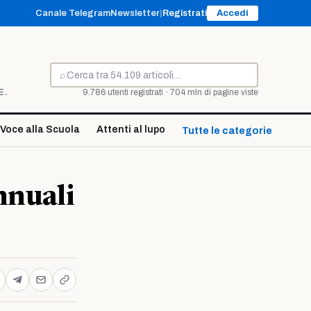
Canale Telegram
Newsletter
|
Registrati
Accedi
⌕
Cerca
E.
9.786 utenti registrati · 704 mln di pagine viste
Voce alla Scuola
Attenti al lupo
Tutte le categorie ↓
nnuali