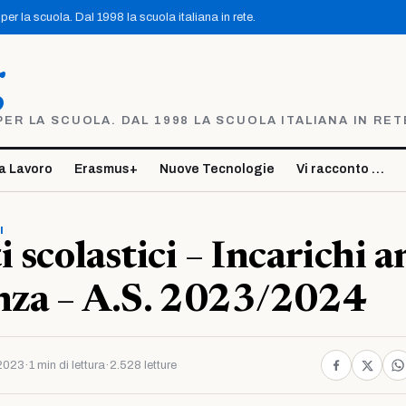
er la scuola. Dal 1998 la scuola italiana in rete.
g
R LA SCUOLA. DAL 1998 LA SCUOLA ITALIANA IN RET
a Lavoro
Erasmus+
Nuove Tecnologie
Vi racconto …
I
 scolastici – Incarichi a
nza – A.S. 2023/2024
2023
·
1 min di lettura
·
2.528 letture