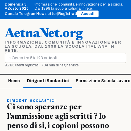
Vai
Domenica 9
Informazione, comunità e innovazione per la scuola.
|
al
Agosto 2026
Dal 1998 la scuola italiana in rete.
contenuto
Canale Telegram
Newsletter
|
Registrati
Accedi
AetnaNet.org
INFORMAZIONE, COMUNITÀ E INNOVAZIONE PER
LA SCUOLA. DAL 1998 LA SCUOLA ITALIANA IN
RETE.
⌕
Cerca
9.786 utenti registrati · 704 mln di pagine viste
Home
Dirigenti Scolastici
Formazione Scuola Lavoro
DIRIGENTI SCOLASTICI
Ci sono speranze per
l’ammissione agli scritti ? Io
penso di si, i copioni possono