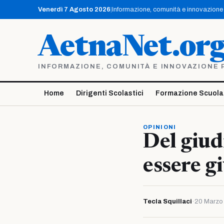
Vai
Venerdì 7 Agosto 2026
|
Informazione, comunità e innovazione p
al
contenuto
AetnaNet.or
INFORMAZIONE, COMUNITÀ E INNOVAZIONE PE
Home
Dirigenti Scolastici
Formazione Scuola
OPINIONI
Del giud
essere g
Tecla Squillaci
·
20 Marzo