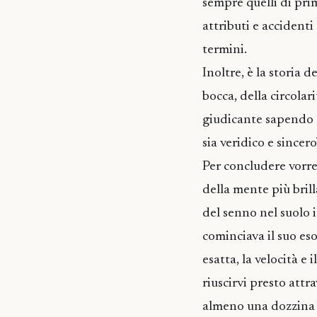
sempre quelli di pri
attributi e accident
termini.
Inoltre, è la storia 
bocca, della circolar
giudicante sapendo di
sia veridico e since
Per concludere vorre
della mente più bril
del senno nel suolo i
cominciava il suo eso
esatta, la velocità e 
riuscirvi presto att
almeno una dozzina d