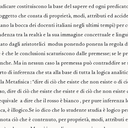
giudicare costituiscono la base del sapere ed ogni predica
oggetto che consta di proprietà, modi, attributi ed accid
lano la bocca dei docenti italiani negli ultimi tempi) per 
denza tra la realtà e la sua immagine concettuale e lingui
ato dagli aristotelici modus ponendo ponens la regola d
 è che le conclusioni scaturiscono dalle premesse; se le 
 anche. Ma in nessun caso la premessa può contraddire se 
o di inferenza che sta alla base di tutta la logica analitic
la Metafisica : “dire di ciò che esiste che non esiste o di 
lso, dire di ciò che esiste che esiste e di ciò che non esist
e equivale a dire che il rosso è bianco , per pure inferenza
ca, è illogico.Se io dico che lo studente studia è logico pe
nota ciò che è contenuto, per proprietà, modi, attributi e