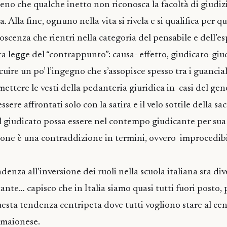
no che qualche inetto non riconosca la facoltà di giudiz
. Alla fine, ognuno nella vita si rivela e si qualifica per qu
scenza che rientri nella categoria del pensabile e dell’es
 legge del “contrappunto”: causa- effetto, giudicato-gi
cuire un po’ l’ingegno che s’assopisce spesso tra i guancial
ettere le vesti della pedanteria giuridica in casi del gen
ere affrontati solo con la satira e il velo sottile della sa
 il giudicato possa essere nel contempo giudicante per sua
ione è una contraddizione in termini, ovvero improcedib
denza all’inversione dei ruoli nella scuola italiana sta d
te… capisco che in Italia siamo quasi tutti fuori posto, 
uesta tendenza centripeta dove tutti vogliono stare al cen
 maionese.