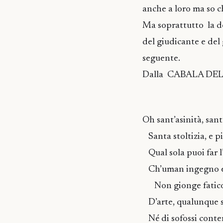
anche a loro ma so c
Ma soprattutto la de
del giudicante e del 
seguente.
Dalla CABALA DE
LODE ALL’
Oh sant’asinità, san
Santa stoltizia, e p
Qual sola puoi far l
Ch’uman ingegno e 
Non gionge faticos
D’arte, qualunque si
Né di sofossi cont