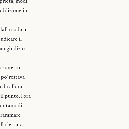
prietà, modi,
raddizione in
dalla coda in
udicare il
suo giudizio
so sonetto
po’ restava
à da allora
il punto, l’ora
 contano di
rogrammare
lla lettura