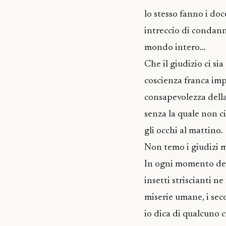
lo stesso fanno i doc
intreccio di condanne
mondo intero…
Che il giudizio ci sia
coscienza franca im
consapevolezza della
senza la quale non ci
gli occhi al mattino.
Non temo i giudizi m
In ogni momento della
insetti striscianti n
miserie umane, i seco
io dica di qualcuno c