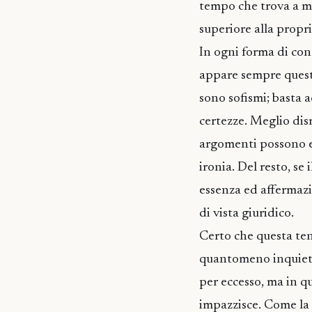
tempo che trova a me
superiore alla propria
In ogni forma di cono
appare sempre questa
sono sofismi; basta a
certezze. Meglio dism
argomenti possono ess
ironia. Del resto, se
essenza ed affermaz
di vista giuridico.
Certo che questa ten
quantomeno inquietan
per eccesso, ma in q
impazzisce. Come la