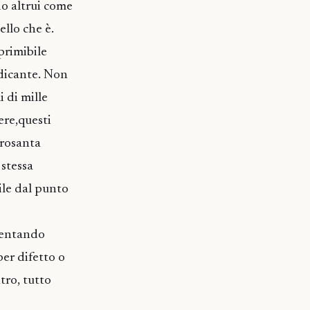
io altrui come
ello che è.
primibile
udicante. Non
i di mille
ere,questi
crosanta
 stessa
ile dal punto
iventando
per difetto o
tro, tutto