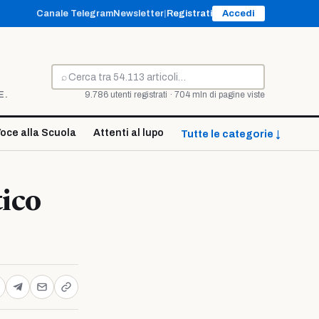
Canale Telegram
Newsletter
|
Registrati
Accedi
⌕
Cerca
E.
9.786 utenti registrati · 704 mln di pagine viste
oce alla Scuola
Attenti al lupo
Tutte le categorie ↓
tico