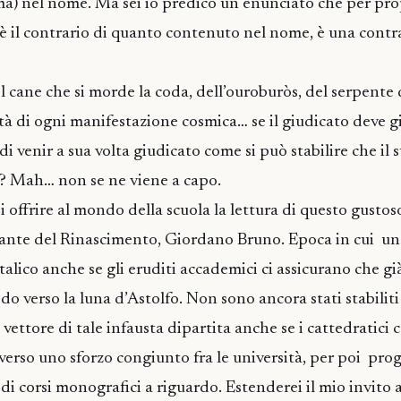
ma) nel nome. Ma sei io predico un enunciato che per pro
i è il contrario di quanto contenuto nel nome, è una cont
del cane che si morde la coda, dell’ouroburòs, del serpente 
ità di ogni manifestazione cosmica… se il giudicato deve gi
 venir a sua volta giudicato come si può stabilire che il 
ro? Mah… non se ne viene a capo.
i offrire al mondo della scuola la lettura di questo gusto
lante del Rinascimento, Giordano Bruno. Epoca in cui un 
talico anche se gli eruditi accademici ci assicurano che gi
do verso la luna d’Astolfo. Non sono ancora stati stabiliti 
il vettore di tale infausta dipartita anche se i cattedratici
raverso uno sforzo congiunto fra le università, per poi p
i corsi monografici a riguardo. Estenderei il mio invito a