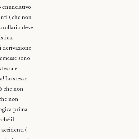
to enunciativo
enti ( che non
corollario deve
stica.
i derivazione
premesse sono
stessa e
a! Lo stesso
ciò che non
e che non
 logica prima
rché il
 accidenti (