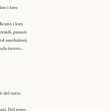
no i loro
icano i loro
residi, passati
ed assoluzioni
mondo intero…
è del tutto
ti. Del resto