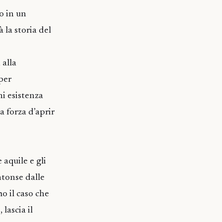
do in un
 la storia del
 alla
per
ni esistenza
a forza d’aprir
 aquile e gli
ntonse dalle
mo il caso che
lascia il