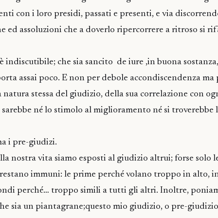
enti con i loro presidi, passati e presenti, e via discorren
 ed assoluzioni che a doverlo ripercorrere a ritroso si rifà
 è indiscutibile; che sia sancito de iure ,in buona sostanza,
porta assai poco. E non per debole accondiscendenza ma 
 natura stessa del giudizio, della sua correlazione con og
 sarebbe né lo stimolo al miglioramento né si troverebbe l
a i pre-giudizi.
 nostra vita siamo esposti al giudizio altrui; forse solo le
e restano immuni: le prime perché volano troppo in alto, i
ndi perché… troppo simili a tutti gli altri. Inoltre, ponia
he sia un piantagrane;questo mio giudizio, o pre-giudizio, 