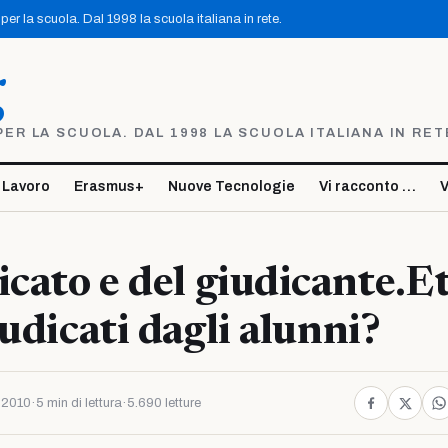
er la scuola. Dal 1998 la scuola italiana in rete.
g
R LA SCUOLA. DAL 1998 LA SCUOLA ITALIANA IN RET
 Lavoro
Erasmus+
Nuove Tecnologie
Vi racconto …
V
icato e del giudicante.E
iudicati dagli alunni?
 2010
·
5 min di lettura
·
5.690 letture