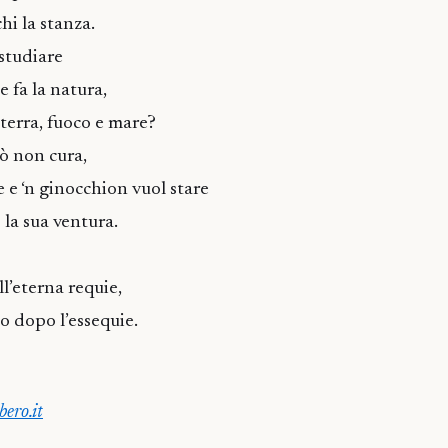
hi la stanza.
 studiare
 fa la natura,
 terra, fuoco e mare?
iò non cura,
 ‘n ginocchion vuol stare
a sua ventura.
l’eterna requie,
 dopo l’essequie.
ero.it