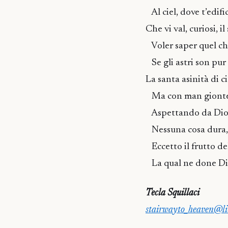
Al ciel, dove t’edific
Che vi val, curiosi, il
Voler saper quel che
Se gli astri son pur
La santa asinità di c
Ma con man gionte e
Aspettando da Dio l
Nessuna cosa dura,
Eccetto il frutto del
La qual ne done Dio
Tecla Squillaci
stairwayto_heaven@lib