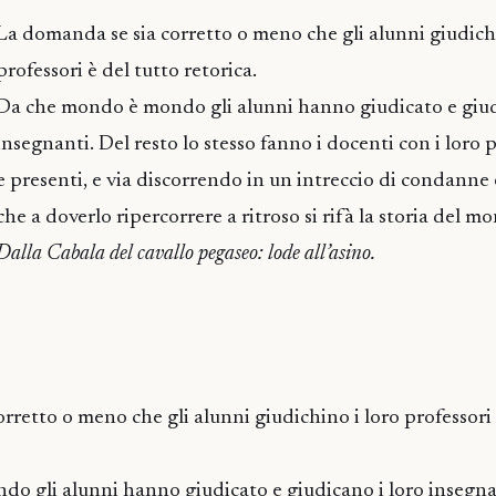
La domanda se sia corretto o meno che gli alunni giudichi
professori è del tutto retorica.
Da che mondo è mondo gli alunni hanno giudicato e giud
insegnanti. Del resto lo stesso fanno i docenti con i loro p
e presenti, e via discorrendo in un intreccio di condanne 
che a doverlo ripercorrere a ritroso si rifà la storia del 
Dalla Cabala del cavallo pegaseo: lode all’asino.
rretto o meno che gli alunni giudichino i loro professori 
o gli alunni hanno giudicato e giudicano i loro insegnan