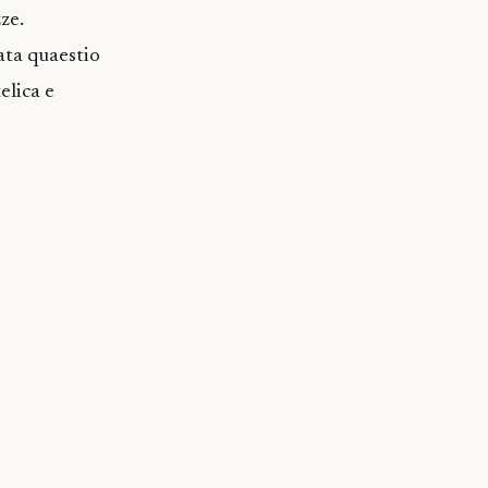
ze.
ata quaestio
elica e