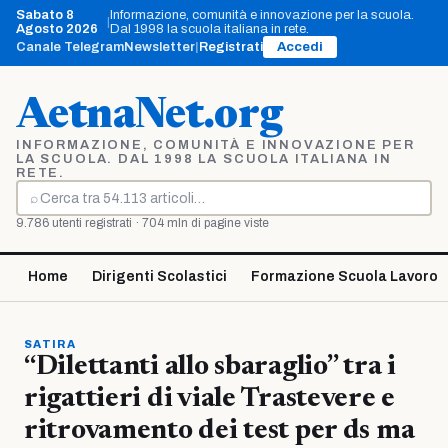
Vai
Sabato 8
Informazione, comunità e innovazione per la scuola.
|
al
Agosto 2026
Dal 1998 la scuola italiana in rete.
contenuto
Canale Telegram
Newsletter
|
Registrati
Accedi
AetnaNet.org
INFORMAZIONE, COMUNITÀ E INNOVAZIONE PER
LA SCUOLA. DAL 1998 LA SCUOLA ITALIANA IN
RETE.
⌕
Cerca
9.786 utenti registrati · 704 mln di pagine viste
Home
Dirigenti Scolastici
Formazione Scuola Lavoro
SATIRA
“Dilettanti allo sbaraglio” tra i
rigattieri di viale Trastevere e
ritrovamento dei test per ds ma