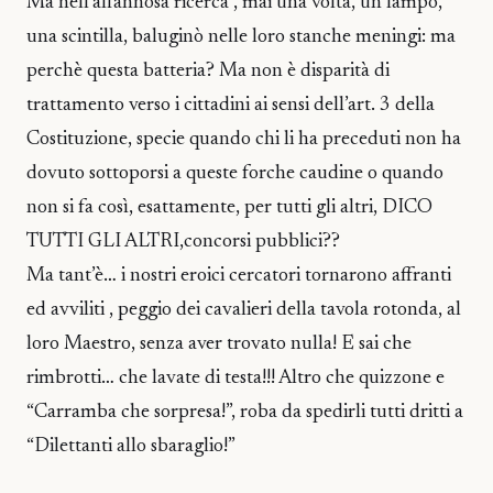
Ma nell’affannosa ricerca , mai una volta, un lampo,
una scintilla, baluginò nelle loro stanche meningi: ma
perchè questa batteria? Ma non è disparità di
trattamento verso i cittadini ai sensi dell’art. 3 della
Costituzione, specie quando chi li ha preceduti non ha
dovuto sottoporsi a queste forche caudine o quando
non si fa così, esattamente, per tutti gli altri, DICO
TUTTI GLI ALTRI,concorsi pubblici??
Ma tant’è… i nostri eroici cercatori tornarono affranti
ed avviliti , peggio dei cavalieri della tavola rotonda, al
loro Maestro, senza aver trovato nulla! E sai che
rimbrotti… che lavate di testa!!! Altro che quizzone e
“Carramba che sorpresa!”, roba da spedirli tutti dritti a
“Dilettanti allo sbaraglio!”