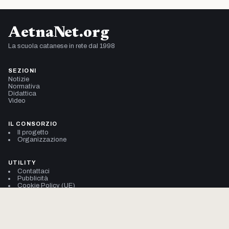
AetnaNet.org
La scuola catanese in rete dal 1998
SEZIONI
Notizie
Normativa
Didattica
Video
IL CONSORZIO
Il progetto
Organizzazione
UTILITY
Contattaci
Pubblicità
Cookie Policy (UE)
Privacy Policy
© 2002–2026 Consorzio AetnaNet
704.914.947 pagine viste da gennaio 2002