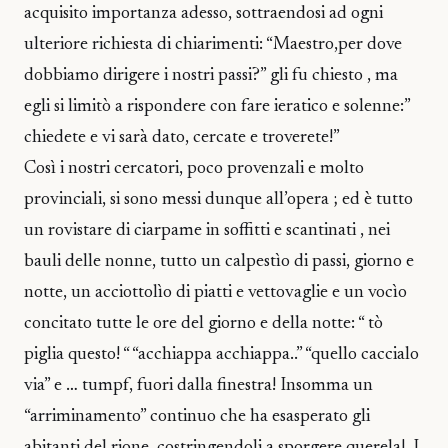
acquisito importanza adesso, sottraendosi ad ogni
ulteriore richiesta di chiarimenti: “Maestro,per dove
dobbiamo dirigere i nostri passi?” gli fu chiesto , ma
egli si limitò a rispondere con fare ieratico e solenne:”
chiedete e vi sarà dato, cercate e troverete!”
Così i nostri cercatori, poco provenzali e molto
provinciali, si sono messi dunque all’opera ; ed è tutto
un rovistare di ciarpame in soffitti e scantinati , nei
bauli delle nonne, tutto un calpestìo di passi, giorno e
notte, un acciottolìo di piatti e vettovaglie e un vocìo
concitato tutte le ore del giorno e della notte: “ tò
piglia questo! “ “acchiappa acchiappa..” “quello caccialo
via” e … tumpf, fuori dalla finestra! Insomma un
“arriminamento” continuo che ha esasperato gli