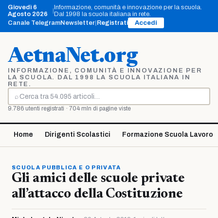
Vai
Giovedì 6
Informazione, comunità e innovazione per la scuola.
|
al
Agosto 2026
Dal 1998 la scuola italiana in rete.
contenuto
Canale Telegram
Newsletter
|
Registrati
Accedi
AetnaNet.org
INFORMAZIONE, COMUNITÀ E INNOVAZIONE PER
LA SCUOLA. DAL 1998 LA SCUOLA ITALIANA IN
RETE.
⌕
Cerca
9.786 utenti registrati · 704 mln di pagine viste
Home
Dirigenti Scolastici
Formazione Scuola Lavoro
SCUOLA PUBBLICA E O PRIVATA
Gli amici delle scuole private
all’attacco della Costituzione