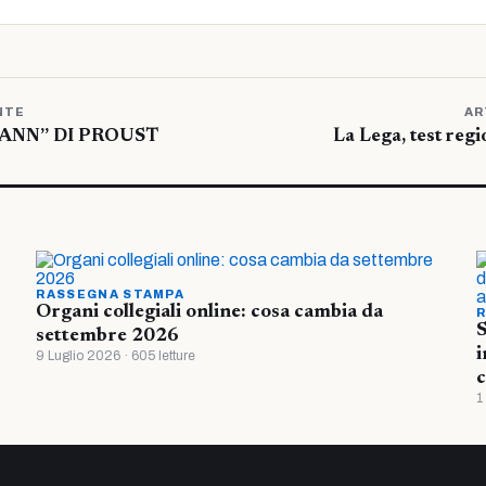
NTE
AR
ANN” DI PROUST
La Lega, test regi
RASSEGNA STAMPA
Organi collegiali online: cosa cambia da
R
S
settembre 2026
i
9 Luglio 2026 · 605 letture
c
1