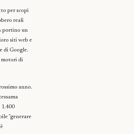
tto per scopi
bbero reali
a portino un
loro siti web e
ce di Google.
 motori di
 prossimo anno.
stessama
i 1.400
ibile "generare
 è