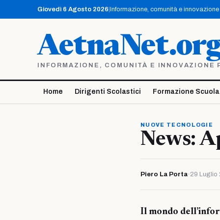
Vai
Giovedì 6 Agosto 2026
|
Informazione, comunità e innovazione p
al
contenuto
AetnaNet.or
INFORMAZIONE, COMUNITÀ E INNOVAZIONE PE
Home
Dirigenti Scolastici
Formazione Scuola
NUOVE TECNOLOGIE
News: A
Piero La Porta
·
29 Luglio
Il mondo dell’info