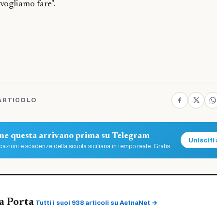
vogliamo fare".
ARTICOLO
ome questa arrivano prima su Telegram
Unisciti 
azioni e scadenze della scuola siciliana in tempo reale. Gratis.
a Porta
Tutti i suoi 938 articoli su AetnaNet →