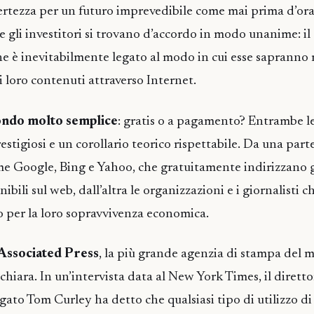
certezza per un futuro imprevedibile come mai prima d’ora
 e gli investitori si trovano d’accordo in modo unanime: il
he è inevitabilmente legato al modo in cui esse sapranno 
i loro contenuti attraverso Internet.
fondo molto semplice
: gratis o a pagamento? Entrambe le
stigiosi e un corollario teorico rispettabile. Da una parte
me Google, Bing e Yahoo, che gratuitamente indirizzano g
ibili sul web, dall’altra le organizzazioni e i giornalisti ch
per la loro sopravvivenza economica.
 Associated Press
, la più grande agenzia di stampa del 
chiara. In un’intervista data al New York Times, il dirett
ato Tom Curley ha detto che qualsiasi tipo di utilizzo di