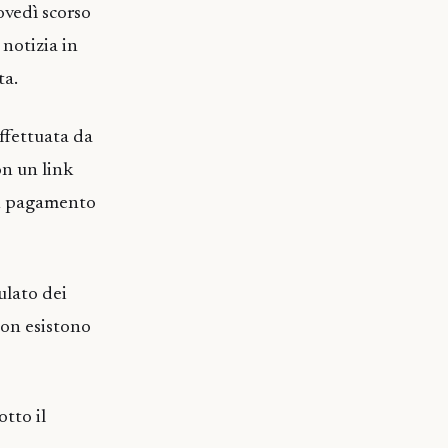
ovedì scorso
notizia in
ta.
effettuata da
on un link
 un pagamento
lato dei
non esistono
tto il