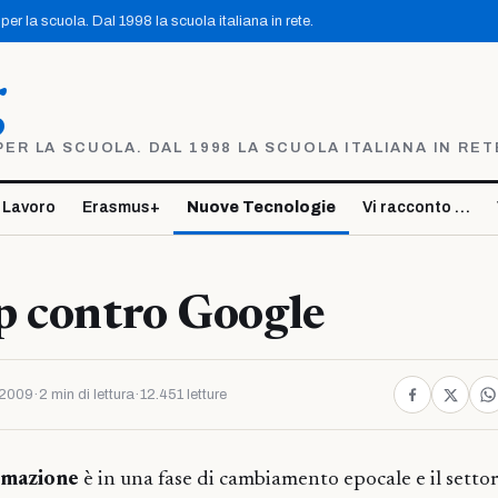
er la scuola. Dal 1998 la scuola italiana in rete.
g
R LA SCUOLA. DAL 1998 LA SCUOLA ITALIANA IN RET
 Lavoro
Erasmus+
Nuove Tecnologie
Vi racconto …
p contro Google
 2009
·
2 min di lettura
·
12.451 letture
rmazione
è in una fase di cambiamento epocale e il settor