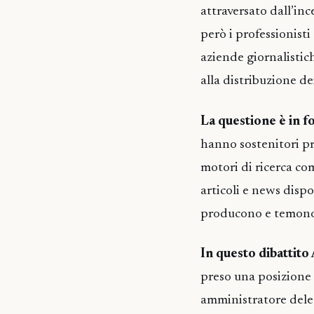
attraversato dall’in
però i professionisti
aziende giornalistic
alla distribuzione de
La questione è in 
hanno sostenitori pre
motori di ricerca co
articoli e news dispon
producono e temono 
In questo dibattito
preso una posizione 
amministratore deleg