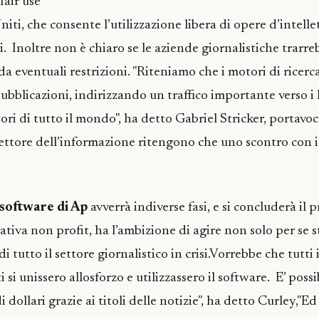
fair use"
niti, che consente l’utilizzazione libera di opere d’intelle
ci. Inoltre non è chiaro se le aziende giornalistiche trarre
a eventuali restrizioni. "Riteniamo che i motori di ricerc
pubblicazioni, indirizzando un traffico importante verso i 
ori di tutto il mondo", ha detto Gabriel Stricker, portavo
settore dell’informazione ritengono che uno scontro con i
 software di Ap
avverrà indiverse fasi, e si concluderà il
tiva non profit, ha l’ambizione di agire non solo per se 
i tutto il settore giornalistico in crisi.Vorrebbe che tutti 
i si unissero allosforzo e utilizzassero il software. E’ poss
 dollari grazie ai titoli delle notizie", ha detto Curley,"Ed