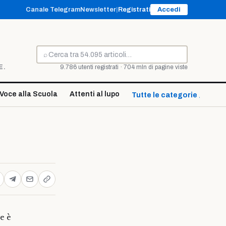
Canale Telegram
Newsletter
|
Registrati
Accedi
⌕
Cerca
E.
9.786 utenti registrati · 704 mln di pagine viste
Voce alla Scuola
Attenti al lupo
Tutte le categorie ↓
e è