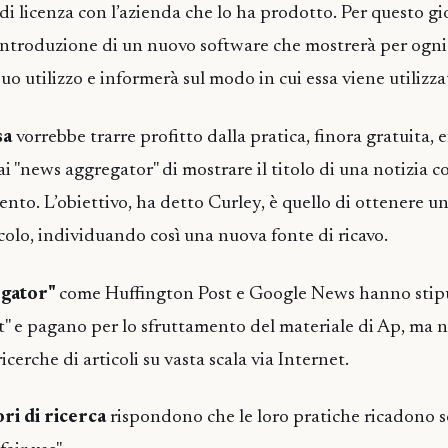
di licenza con l’azienda che lo ha prodotto. Per questo gi
ntroduzione di un nuovo software che mostrerà per ogni 
l suo utilizzo e informerà sul modo in cui essa viene utilizza
sa
vorrebbe trarre profitto dalla pratica, finora gratuita, 
ai "news aggregator" di mostrare il titolo di una notizia c
imento. L’obiettivo, ha detto Curley, è quello di ottenere
icolo, individuando così una nuova fonte di ricavo.
egator"
come Huffington Post e Google News hanno stipu
" e pagano per lo sfruttamento del materiale di Ap, ma 
ricerche di articoli su vasta scala via Internet.
ori di ricerca
rispondono che le loro pratiche ricadono so