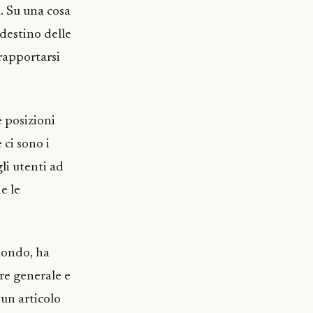
. Su una cosa
 destino delle
rapportarsi
 posizioni
 ci sono i
li utenti ad
e le
mondo, ha
ore generale e
 un articolo