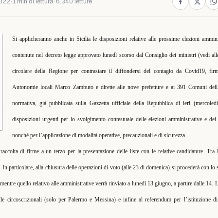
022
·
1 min di lettura
·
6.340 letture
Si applicheranno anche in Sicilia le disposizioni relative alle prossime elezioni ammin
contenute nel decreto legge approvato lunedì scorso dal Consiglio dei ministri (vedi al
circolare della Regione per contrastare il diffondersi del contagio da Covid19,
fir
Autonomie locali Marco Zambuto e dirette alle nove prefetture e ai 391 Comuni dell’I
normativa, già pubblicata sulla Gazzetta ufficiale della Repubblica di ieri (mercole
disposizioni urgenti per lo svolgimento contestuale delle elezioni amministrative e dei
nonché per l’applicazione di modalità operative, precauzionali e di sicurezza.
raccolta di firme a un terzo per la presentazione delle liste con le relative candidature. Tra
. In particolare, alla chiusura delle operazioni di voto (alle 23 di domenica) si procederà con lo
mentre quello relativo alle amministrative verrà rinviato a lunedì 13 giugno, a partire dalle 14. 
elle circoscrizionali (solo per Palermo e Messina) e infine al referendum per l’istituzion