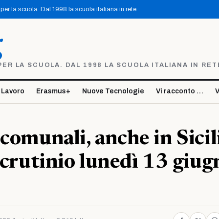
er la scuola. Dal 1998 la scuola italiana in rete.
g
R LA SCUOLA. DAL 1998 LA SCUOLA ITALIANA IN RET
 Lavoro
Erasmus+
Nuove Tecnologie
Vi racconto …
V
comunali, anche in Sicili
 scrutinio lunedì 13 giug