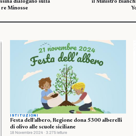
ssina dialogano sulla
il Ministro Bianchi
l re Minosse
Y
ISTITUZIONI
Festa dell’albero, Regione dona 5300 alberelli
di olivo alle scuole siciliane
18 Novembre 2024 · 3.275 letture