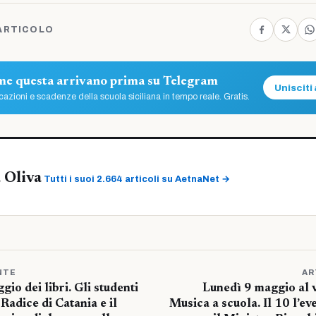
ARTICOLO
ome questa arrivano prima su Telegram
Unisciti 
azioni e scadenze della scuola siciliana in tempo reale. Gratis.
 Oliva
Tutti i suoi 2.664 articoli su AetnaNet →
NTE
AR
o dei libri. Gli studenti
Lunedì 9 maggio al v
adice di Catania e il
Musica a scuola. Il 10 l’ev