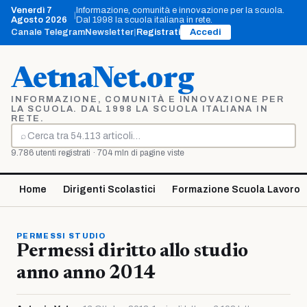
Vai
Venerdì 7
Informazione, comunità e innovazione per la scuola.
|
al
Agosto 2026
Dal 1998 la scuola italiana in rete.
contenuto
Canale Telegram
Newsletter
|
Registrati
Accedi
AetnaNet.org
INFORMAZIONE, COMUNITÀ E INNOVAZIONE PER
LA SCUOLA. DAL 1998 LA SCUOLA ITALIANA IN
RETE.
⌕
Cerca
9.786 utenti registrati · 704 mln di pagine viste
Home
Dirigenti Scolastici
Formazione Scuola Lavoro
PERMESSI STUDIO
Permessi diritto allo studio
anno anno 2014