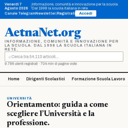
Vai
Venerdì 7
Informazione, comunità e innovazione per la scuola.
|
al
Agosto 2026
Dal 1998 la scuola italiana in rete.
contenuto
Canale Telegram
Newsletter
|
Registrati
Accedi
AetnaNet.org
INFORMAZIONE, COMUNITÀ E INNOVAZIONE PER
LA SCUOLA. DAL 1998 LA SCUOLA ITALIANA IN
RETE.
⌕
Cerca
9.786 utenti registrati · 704 mln di pagine viste
Home
Dirigenti Scolastici
Formazione Scuola Lavoro
UNIVERSITÀ
Orientamento: guida a come
scegliere l’Università e la
professione.