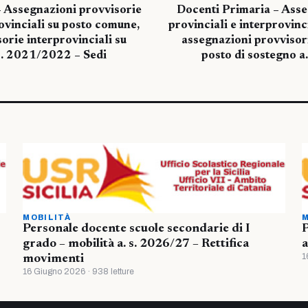
– Assegnazioni provvisorie
Docenti Primaria – Asse
rovinciali su posto comune,
provinciali e interprovinc
orie interprovinciali su
assegnazioni provvisori
.s. 2021/2022 – Sedi
posto di sostegno a
MOBILITÀ
M
Personale docente scuole secondarie di I
P
grado – mobilità a. s. 2026/27 – Rettifica
a
1
movimenti
16 Giugno 2026 · 938 letture