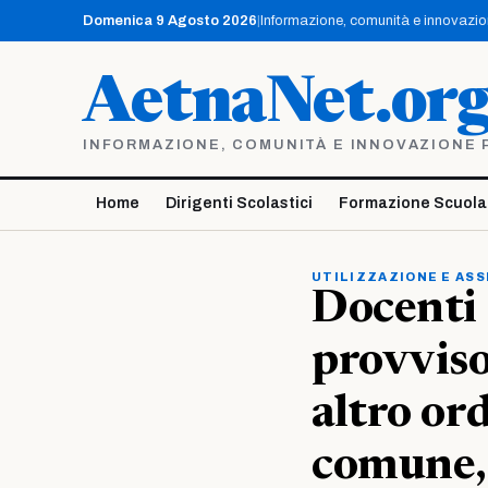
Vai
Domenica 9 Agosto 2026
|
Informazione, comunità e innovazione
al
contenuto
AetnaNet.or
INFORMAZIONE, COMUNITÀ E INNOVAZIONE PE
Home
Dirigenti Scolastici
Formazione Scuola
UTILIZZAZIONE E AS
Docenti 
provvisor
altro or
comune, 