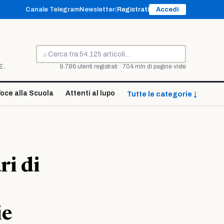
Canale Telegram
Newsletter
|
Registrati
Accedi
⌕
Cerca
E.
9.786 utenti registrati · 704 mln di pagine viste
oce alla Scuola
Attenti al lupo
Tutte le categorie ↓
ri di
ie