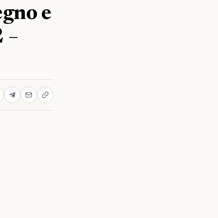
egno e
 –