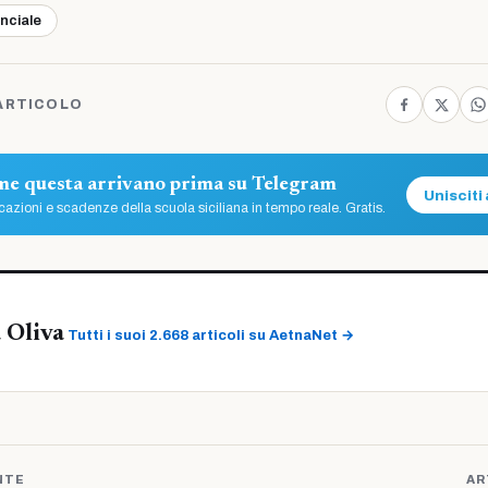
inciale
ARTICOLO
ome questa arrivano prima su Telegram
Unisciti 
azioni e scadenze della scuola siciliana in tempo reale. Gratis.
 Oliva
Tutti i suoi 2.668 articoli su AetnaNet →
NTE
AR