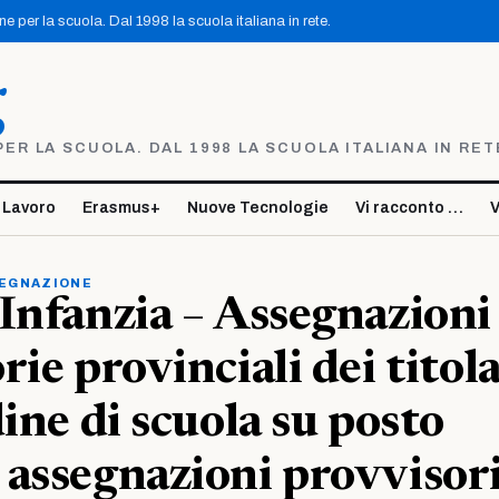
 per la scuola. Dal 1998 la scuola italiana in rete.
g
R LA SCUOLA. DAL 1998 LA SCUOLA ITALIANA IN RET
 Lavoro
Erasmus+
Nuove Tecnologie
Vi racconto …
V
SEGNAZIONE
Infanzia – Assegnazioni
ie provinciali dei titola
dine di scuola su posto
assegnazioni provvisor