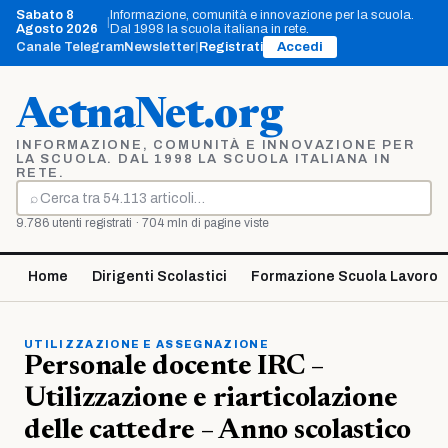
Vai
Sabato 8
Informazione, comunità e innovazione per la scuola.
|
al
Agosto 2026
Dal 1998 la scuola italiana in rete.
contenuto
Canale Telegram
Newsletter
|
Registrati
Accedi
AetnaNet.org
INFORMAZIONE, COMUNITÀ E INNOVAZIONE PER
LA SCUOLA. DAL 1998 LA SCUOLA ITALIANA IN
RETE.
⌕
Cerca
9.786 utenti registrati · 704 mln di pagine viste
Home
Dirigenti Scolastici
Formazione Scuola Lavoro
UTILIZZAZIONE E ASSEGNAZIONE
Personale docente IRC –
Utilizzazione e riarticolazione
delle cattedre – Anno scolastico