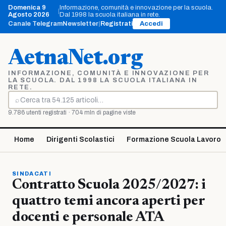
Vai
Domenica 9
Informazione, comunità e innovazione per la scuola.
|
al
Agosto 2026
Dal 1998 la scuola italiana in rete.
contenuto
Canale Telegram
Newsletter
|
Registrati
Accedi
AetnaNet.org
INFORMAZIONE, COMUNITÀ E INNOVAZIONE PER
LA SCUOLA. DAL 1998 LA SCUOLA ITALIANA IN
RETE.
⌕
Cerca
9.786 utenti registrati · 704 mln di pagine viste
Home
Dirigenti Scolastici
Formazione Scuola Lavoro
SINDACATI
Contratto Scuola 2025/2027: i
quattro temi ancora aperti per
docenti e personale ATA