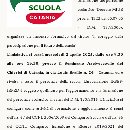
formazione del personale
scolastico (Decreto MIUR
prot. n. 1222 del 05.07.05
– D.M. 177/2000),
organizza un incontro formativo dal titolo: “Il coraggio della
partecipazione per il futuro della scuola”
L’iniziativa si terrà mercoledì 2 aprile 2025, dalle ore 9.30
alle ore 13.30, presso il Seminario Arcivescovile dei
Chierici di Catania, in via Louis Braille n. 26 – Catania
, ed è
rivolta a tutto il personale della scuola. L’associazione IRSEF-
IRFED è soggetto qualificato per l’aggiornamento e la formazione
del personale scolastico ai sensi del D.M. 170/2016.
L’iniziativa si
configura come attività di formazione e aggiornamento ai sensi
dell’art. 67 del CCNL 2006/2009 del Comparto Scuola e dell’art. 36
del CCNL Comparto Istruzione e Ricerca 2019/2021 del