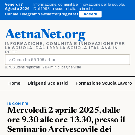
Vai
Venerdì 7
Informazione, comunità e innovazione per la scuola.
|
al
Agosto 2026
Dal 1998 la scuola italiana in rete.
contenuto
Canale Telegram
Newsletter
|
Registrati
Accedi
AetnaNet.org
INFORMAZIONE, COMUNITÀ E INNOVAZIONE PER
LA SCUOLA. DAL 1998 LA SCUOLA ITALIANA IN
RETE.
⌕
Cerca
9.786 utenti registrati · 704 mln di pagine viste
Home
Dirigenti Scolastici
Formazione Scuola Lavoro
INCONTRI
Mercoledì 2 aprile 2025, dalle
ore 9.30 alle ore 13.30, presso il
Seminario Arcivescovile dei