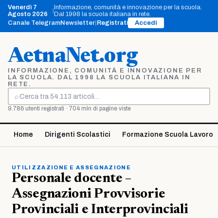
Vai
Venerdì 7
Informazione, comunità e innovazione per la scuola.
|
al
Agosto 2026
Dal 1998 la scuola italiana in rete.
contenuto
Canale Telegram
Newsletter
|
Registrati
Accedi
AetnaNet.org
INFORMAZIONE, COMUNITÀ E INNOVAZIONE PER
LA SCUOLA. DAL 1998 LA SCUOLA ITALIANA IN
RETE.
⌕
Cerca
9.786 utenti registrati · 704 mln di pagine viste
Home
Dirigenti Scolastici
Formazione Scuola Lavoro
UTILIZZAZIONE E ASSEGNAZIONE
Personale docente –
Assegnazioni Provvisorie
Provinciali e Interprovinciali